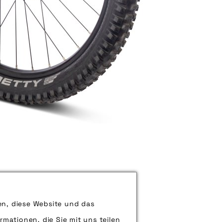
t kommt mit 24-Zoll-Laufrädern
en, diese Website und das
rmationen, die Sie mit uns teilen