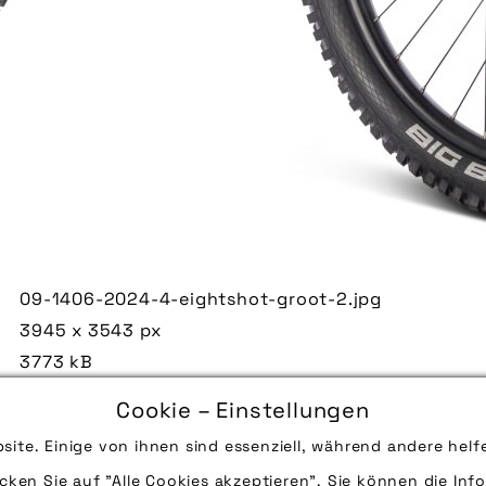
09-1406-2024-4-eightshot-groot-2.jpg
3945 x 3543 px
3773 kB
24.05.2024
Cookie – Einstellungen
Das vollgefederte MTB „Groot“ der Marke Eightsho
site. Einige von ihnen sind essenziell, während andere helf
und kann auf 26 Zoll umgerüstet werden.
icken Sie auf "Alle Cookies akzeptieren". Sie können die Info
Quelle/Source [´www.eightshot.com | pd-f´]