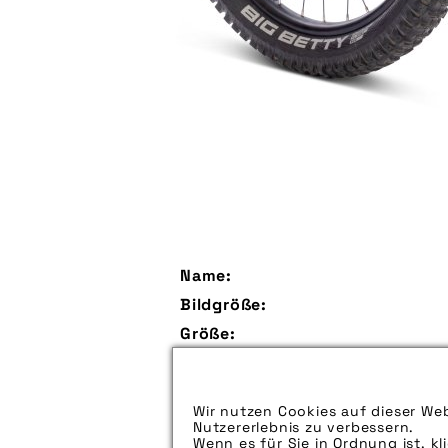
Name:
Bildgröße:
Größe:
Aufspieldatum:
Bildunterschrift:
Wir nutzen Cookies auf dieser Web
Nutzererlebnis zu verbessern.
Zu verwendender Bildnachweis:
Wenn es für Sie in Ordnung ist, kl