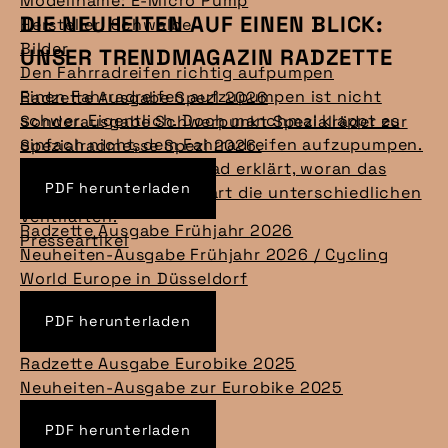
Modellname: E-Micro Pump
DIE NEUHEITEN AUF EINEN BLICK:
Hersteller: Schwalbe
Bilder
UNSER TRENDMAGAZIN RADZETTE
Den Fahrradreifen richtig aufpumpen
Einen Fahrradreifen aufzupumpen ist nicht
Radzette Ausgabe Spezi 2026
schwer. Eigentlich. Doch manchmal klappt es
Sonderausgabe Schwerpunkt Spezialräder zur
einfach nicht, dem Fahrradreifen aufzupumpen.
Spezialradmesse Spezi 2026.
Der pressedienst-fahrrad erklärt, woran das
PDF herunterladen
liegen könnte und erklärt die unterschiedlichen
Ventilarten.
Radzette Ausgabe Frühjahr 2026
Presseartikel
Neuheiten-Ausgabe Frühjahr 2026 / Cycling
World Europe in Düsseldorf
PDF herunterladen
Radzette Ausgabe Eurobike 2025
Neuheiten-Ausgabe zur Eurobike 2025
PDF herunterladen