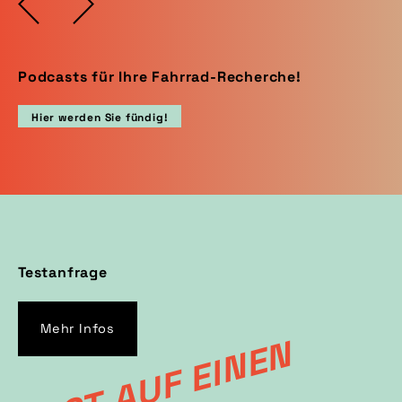
Podcasts für Ihre Fahrrad-Recherche!
Hier werden Sie fündig!
Testanfrage
Mehr Infos
L
U
S
T
A
U
F
E
I
N
E
N
T
E
S
T