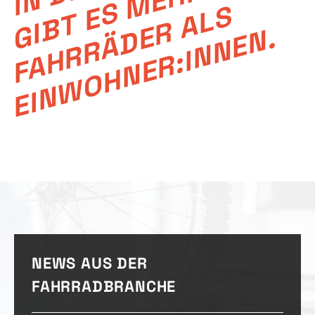
R
E
S
E
.
NEWS AUS DER
FAHRRADBRANCHE