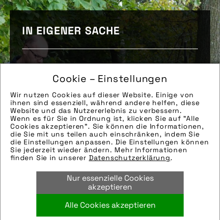
IN EIGENER SACHE
Cookie – Einstellungen
Gunnar Fehlau, Geschäftsführer des
pressedienst-fahrrad, war das komplette
Wir nutzen Cookies auf dieser Website. Einige von
Jahr 2023 mit einem E‑Lastenrad und
ihnen sind essenziell, während andere helfen, diese
Website und das Nutzererlebnis zu verbessern.
seinem Laptop quer durch Deutschland
Wenn es für Sie in Ordnung ist, klicken Sie auf "Alle
unterwegs. „Workpacking“ nannte er diese
Cookies akzeptieren". Sie können die Informationen,
die Sie mit uns teilen auch einschränken, indem Sie
Verbindung aus Radfahren, Abenteuer und
die Einstellungen anpassen. Die Einstellungen können
Arbeiten.
Sie jederzeit wieder ändern. Mehr Informationen
finden Sie in unserer
Datenschutzerklärung
.
Nur essenzielle Cookies
akzeptieren
Weitere Infos
Alle Cookies akzeptieren