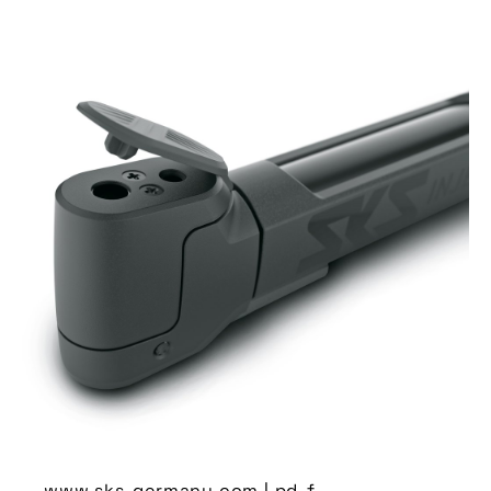
www.sks-germany.com | pd-f