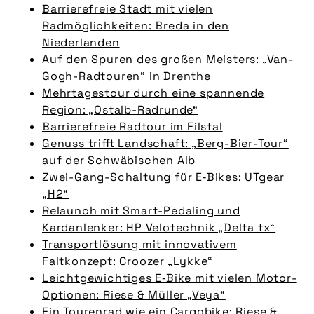
Barrierefreie Stadt mit vielen
Radmöglichkeiten: Breda in den
Niederlanden
Auf den Spuren des großen Meisters: „Van-
Gogh-Radtouren“ in Drenthe
Mehrtagestour durch eine spannende
Region: „Ostalb-Radrunde“
Barrierefreie Radtour im Filstal
Genuss trifft Landschaft: „Berg-Bier-Tour“
auf der Schwäbischen Alb
Zwei-Gang-Schaltung für E‑Bikes: UTgear
„H2“
Relaunch mit Smart-Pedaling und
Kardanlenker: HP Velotechnik „Delta tx“
Transportlösung mit innovativem
Faltkonzept: Croozer „Lykke“
Leichtgewichtiges E‑Bike mit vielen Motor-
Optionen: Riese & Müller „Veya“
Ein Tourenrad wie ein Cargobike: Riese &