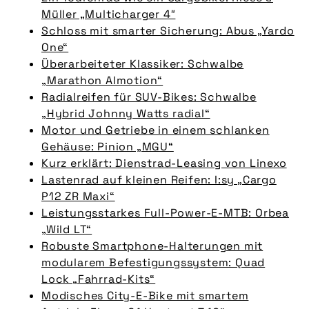
Müller „Multicharger 4″
Schloss mit smarter Sicherung: Abus „Yardo
One“
Überarbeiteter Klassiker: Schwalbe
„Marathon Almotion“
Radialreifen für SUV-Bikes: Schwalbe
„Hybrid Johnny Watts radial“
Motor und Getriebe in einem schlanken
Gehäuse: Pinion „MGU“
Kurz erklärt: Dienstrad-Leasing von Linexo
Lastenrad auf kleinen Reifen: I:sy „Cargo
P12 ZR Maxi“
Leistungsstarkes Full-Power-E-MTB: Orbea
„Wild LT“
Robuste Smartphone-Halterungen mit
modularem Befestigungssystem: Quad
Lock „Fahrrad-Kits“
Modisches City-E-Bike mit smartem