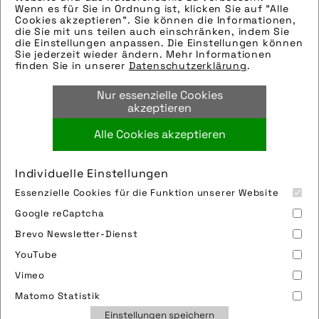
kann – Elmar Keineke (UT) im Gespräch
Wenn es für Sie in Ordnung ist, klicken Sie auf "Alle
„Dreiräder sind raus aus der Nische“ –
Cookies akzeptieren". Sie können die Informationen,
die Sie mit uns teilen auch einschränken, indem Sie
Alexander Kraft (HP Velotechnik) im
die Einstellungen anpassen. Die Einstellungen können
Gespräch
Sie jederzeit wieder ändern. Mehr Informationen
finden Sie in unserer
Datenschutzerklärung
.
Inklusion durch Radfahren
Zwischen Klimawandel und
Nur essenzielle Cookies
Umsatzwachstum: Radtourismus im Wandel
akzeptieren
Fahrradfrühling kurz erklärt
Alle Cookies akzeptieren
32-Zoll-Bikes: Das sagen die Experten
Individuelle Einstellungen
Essenzielle Cookies für die Funktion unserer Website
Google reCaptcha
Brevo Newsletter-Dienst
YouTube
Vimeo
Impressum
Sitemap
Partner
FAQ
Matomo Statistik
Nutzungsbedingungen
Datenschutz
Jobs
Einstellungen speichern