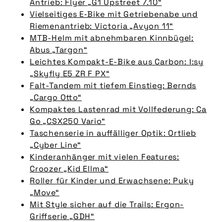
Antrieb: Flyer „G1 Upstreet 7.10“
Vielseitiges E‑Bike mit Getriebenabe und
Riemenantrieb: Victoria „Avyon 11“
MTB-Helm mit abnehmbaren Kinnbügel:
Abus „Targon“
Leichtes Kompakt-E-Bike aus Carbon: I:sy
„Skyfly E5 ZR F PX“
Falt-Tandem mit tiefem Einstieg: Bernds
„Cargo Otto“
Kompaktes Lastenrad mit Vollfederung: Ca
Go „CSX250 Vario“
Taschenserie in auffälliger Optik: Ortlieb
„Cyber Line“
Kinderanhänger mit vielen Features:
Croozer „Kid Ellma“
Roller für Kinder und Erwachsene: Puky
„Move“
Mit Style sicher auf die Trails: Ergon-
Griffserie „GDH“