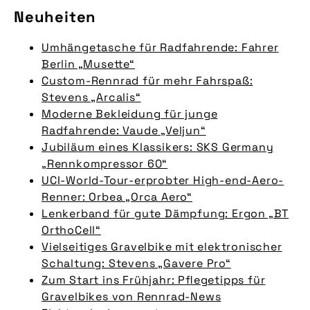
Neuheiten
Umhängetasche für Radfahrende: Fahrer
Berlin „Musette“
Custom-Rennrad für mehr Fahrspaß:
Stevens „Arcalis“
Moderne Bekleidung für junge
Radfahrende: Vaude „Veljun“
Jubiläum eines Klassikers: SKS Germany
„Rennkompressor 60“
UCI-World-Tour-erprobter High-end-Aero-
Renner: Orbea „Orca Aero“
Lenkerband für gute Dämpfung: Ergon „BT
OrthoCell“
Vielseitiges Gravelbike mit elektronischer
Schaltung: Stevens „Gavere Pro“
Zum Start ins Frühjahr: Pflegetipps für
Gravelbikes von Rennrad-News