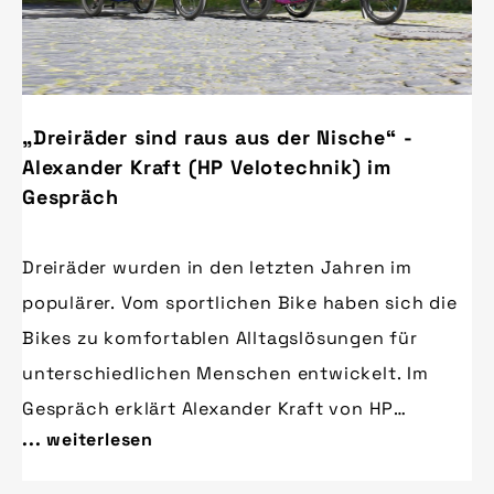
„Dreiräder sind raus aus der Nische“ -
Alexander Kraft (HP Velotechnik) im
Gespräch
Dreiräder wurden in den letzten Jahren im
populärer. Vom sportlichen Bike haben sich die
Bikes zu komfortablen Alltagslösungen für
unterschiedlichen Menschen entwickelt. Im
Gespräch erklärt Alexander Kraft von HP
... weiterlesen
Velotechnik die Hintergründe der Entwicklung
und gibt einen Ausblick auf die Neuheiten und