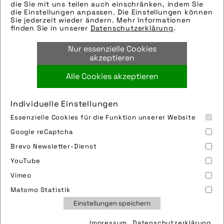
Modellname: Airmach Electric Mini Inflator
die Sie mit uns teilen auch einschränken, indem Sie
Pro
die Einstellungen anpassen. Die Einstellungen können
Sie jederzeit wieder ändern. Mehr Informationen
Hersteller: Muc-off
finden Sie in unserer
Datenschutzerklärung
.
Tags:
Nur essenzielle Cookies
luftpumpe
,
sortiment
,
sportsnut
akzeptieren
Alle Cookies akzeptieren
Bild downloaden
Individuelle Einstellungen
Essenzielle Cookies für die Funktion unserer Website
Google reCaptcha
Brevo Newsletter-Dienst
YouTube
Vimeo
Impressum
Sitemap
Partner
FAQ
Matomo Statistik
Nutzungsbedingungen
Datenschutz
Jobs
Einstellungen speichern
Cookies
Impressum
Datenschutzerklärung