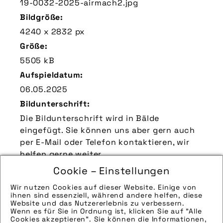
19-0032-2025-airmach2.jpg
Bildgröße:
4240 x 2832 px
Größe:
5505 kB
Aufspieldatum:
06.05.2025
Bildunterschrift:
Die Bildunterschrift wird in Bälde
eingefügt. Sie können uns aber gern auch
per E-Mail oder Telefon kontaktieren, wir
helfen gerne weiter.
Zu verwendender Bildnachweis:
Cookie – Einstellungen
Quelle/Source: „www.sports-nut.de | pd-f“
Wir nutzen Cookies auf dieser Website. Einige von
ihnen sind essenziell, während andere helfen, diese
Technik-Info:
Website und das Nutzererlebnis zu verbessern.
Hinweise zur weiteren Recherche:
Wenn es für Sie in Ordnung ist, klicken Sie auf "Alle
Cookies akzeptieren". Sie können die Informationen,