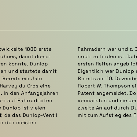
twickelte 1888 erste
errädern auch heute
Sohnes, damit dieser
e Dunlop bei seinem
ren konnte. Dunlop
chnuller als Ventil.
 an und startete damit
Patent zu spät dran:
 Bereits ein Jahr
 der Bauingenieur
Harvey du Cros eine
füllten Reifen zum
en. In den Anfangsjahren
nte seine Idee nicht
en auf Fahrradreifen
gessenheit. Erst der
 Dunlop ist vielen
zum Erfolg und trug
f, da das Dunlop-Ventil
mit zum Aufstieg des F
an den meisten