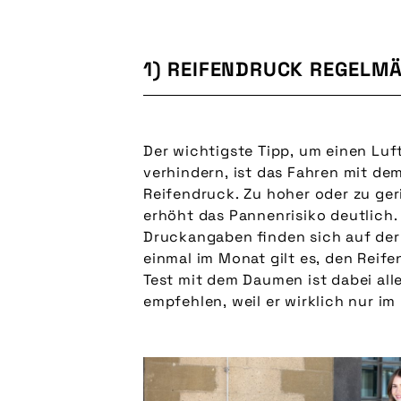
1) REIFENDRUCK REGELMÄ
Der wichtigste Tipp, um einen Luft
schlecht aufgepumpten Reifens Er
verhindern, ist das Fahren mit de
Sinnvoller ist ein spezieller Reifendruckmes
Reifendruck. Zu hoher oder zu ge
Schwalbe). Es gibt mittlerwei
erhöht das Pannenrisiko deutlich
Reifendruckmesser (z. B. von SKS Ge
Druckangaben finden sich auf der
Luftdruck in Echtzeit während der
einmal im Monat gilt es, den Reif
und das Ergebnis in einer A
Test mit dem Daumen ist dabei all
empfehlen, weil er wirklich nur im 