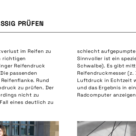
SSIG PRÜFEN
verlust im Reifen zu
kenntnisse liefert.
m richtigen
ser (z. B. von
ringer Reifendruck
le auch digitale
. Die passenden
rmany), die den
 Reifenflanke. Rund
 Fahrt messen können
endruck zu prüfen. Der
pp oder auf einem
erdings nicht zu
Radcomputer anzeigen
Fall eines deutlich zu