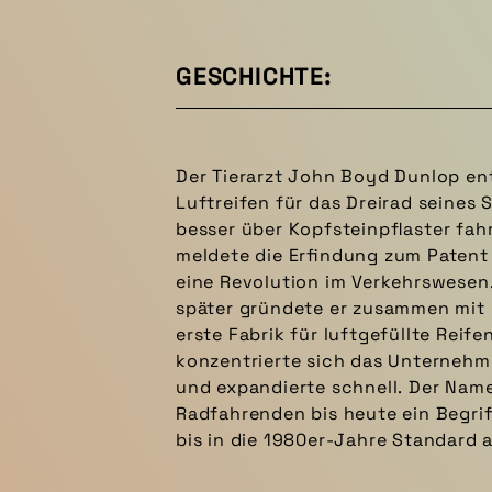
GESCHICHTE:
Der Tierarzt John Boyd Dunlop en
Fahrrädern war und z. B. an Kind
Luftreifen für das Dreirad seines 
noch zu finden ist. Dabei nutzt
besser über Kopfsteinpflaster fah
ersten Reifen angeblich noch einen S
meldete die Erfindung zum Patent
Eigentlich war Dunlop mit dem 
eine Revolution im Verkehrswesen.
Bereits am 10. Dezember 1845 hatte
später gründete er zusammen mit 
Robert W. Thompson einen luftge
erste Fabrik für luftgefüllte Reif
Patent angemeldet. Doch er kon
konzentrierte sich das Unternehm
vermarkten und sie geriet in Ver
und expandierte schnell. Der Name
zweite Anlauf durch Dunlop führte 
Radfahrenden bis heute ein Begrif
bis in die 1980er-Jahre Standard 