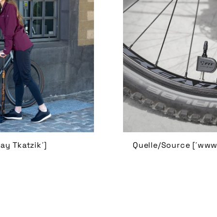
ay Tkatzik´]
Quelle/Source [´www.