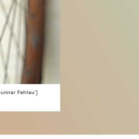
Gunnar Fehlau´]