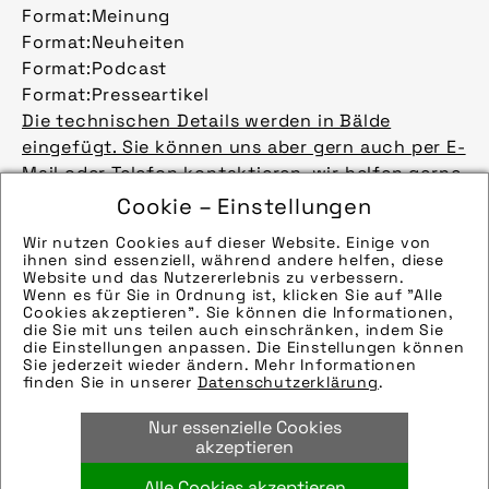
Format:
Meinung
Format:
Neuheiten
Format:
Podcast
Format:
Presseartikel
Die technischen Details werden in Bälde
eingefügt. Sie können uns aber gern auch per E-
Mail oder Telefon kontaktieren, wir helfen gerne
weiter.
Cookie – Einstellungen
Bilder
Wir nutzen Cookies auf dieser Website. Einige von
Die technischen Details werden in Bälde
ihnen sind essenziell, während andere helfen, diese
eingefügt. Sie können uns aber gern auch per E-
Website und das Nutzererlebnis zu verbessern.
Wenn es für Sie in Ordnung ist, klicken Sie auf "Alle
Mail oder Telefon kontaktieren, wir helfen gerne
Cookies akzeptieren". Sie können die Informationen,
weiter.
die Sie mit uns teilen auch einschränken, indem Sie
die Einstellungen anpassen. Die Einstellungen können
Bilder
Sie jederzeit wieder ändern. Mehr Informationen
Die technischen Details werden in Bälde
finden Sie in unserer
Datenschutzerklärung
.
eingefügt. Sie können uns aber gern auch per E-
Nur essenzielle Cookies
Mail oder Telefon kontaktieren, wir helfen gerne
akzeptieren
weiter.
Bilder
Alle Cookies akzeptieren