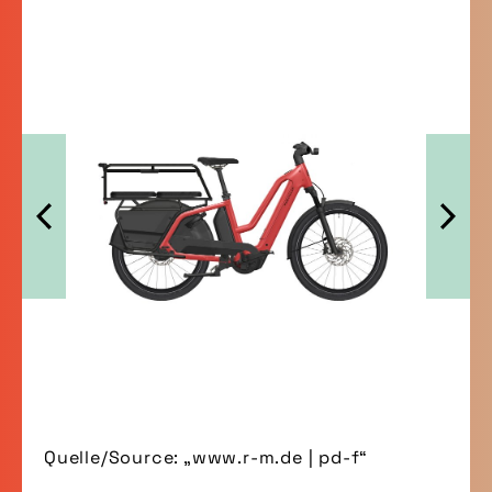
Quelle/Source: „www.r-m.de | pd-f“
Quelle/Source: „www.r-m.de | pd-f“