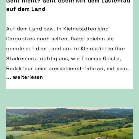
Geht nicht? Geht doch! Mit dem Lastenrad
auf dem Land
Auf dem Land bzw. in Kleinstädten sind
Cargobikes noch selten. Dabei spielen sie
gerade auf dem Land und in Kleinstädten ihre
Stärken erst richtig aus, wie Thomas Geisler,
Redakteur beim pressedienst-fahrrad, mit seiner
... weiterlesen
Familie selbst erfuhr.