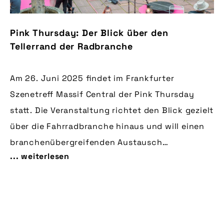
Pink Thursday: Der Blick über den
Tellerrand der Radbranche
Am 26. Juni 2025 findet im Frankfurter
Szenetreff Massif Central der Pink Thursday
statt. Die Veranstaltung richtet den Blick gezielt
über die Fahrradbranche hinaus und will einen
branchenübergreifenden Austausch
... weiterlesen
ermöglichen. Dafür haben die Organisatoren ein
Programm mit Expert:innen aus
unterschiedlichen Bereichen zusammengestellt.
Der pressedienst-fahrrad informiert über die
Hintergründe.