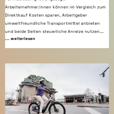
Arbeiternehmer:innen können im Vergleich zum
Direktkauf Kosten sparen, Arbeitgeber
umweltfreundliche Transportmittel anbieten
und beide Seiten steuerliche Anreize nutzen.
... weiterlesen
Nach Jahren ungebrochenen Wachstums zeigte
der Markt im letzten Jahr eine erste Delle, bietet
aber noch viel Potenzial gerade bei kleineren
und mittleren Betrieben, wie der pressedienst-
fahrrad zeigt.