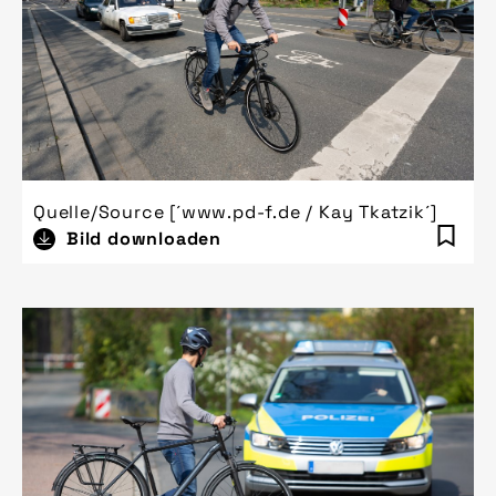
Quelle/Source [´www.pd-f.de / Kay Tkatzik´]
Bild downloaden