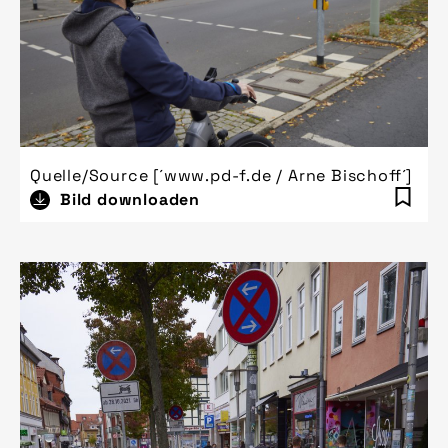
Quelle/Source [´www.pd-f.de / Arne Bischoff´]
Bild downloaden