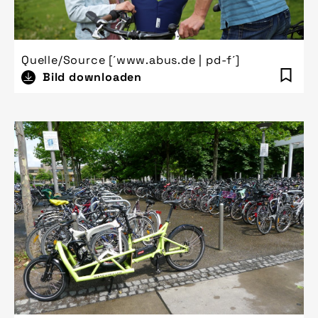
Quelle/Source [´www.abus.de | pd-f´]
Bild downloaden