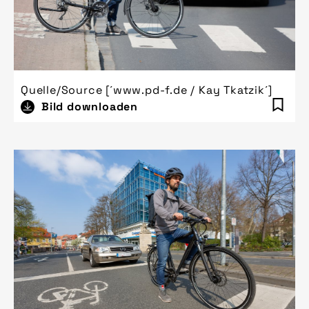
Quelle/Source [´www.pd-f.de / Kay Tkatzik´]
Bild downloaden