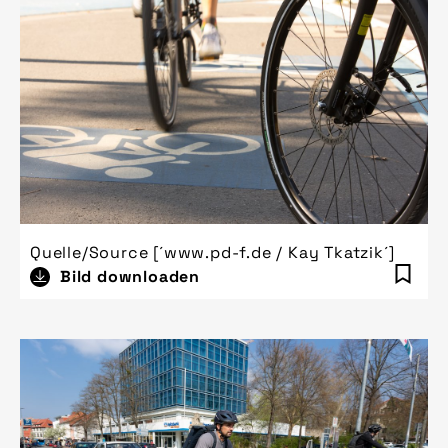
Quelle/Source [´www.pd-f.de / Kay Tkatzik´]
Bild downloaden