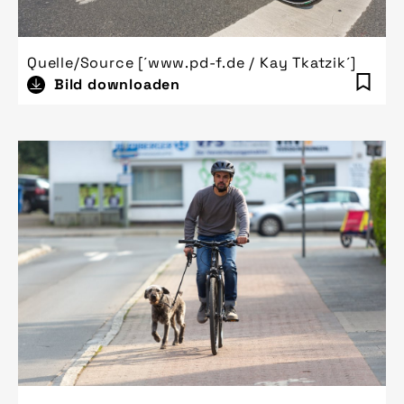
Quelle/Source [´www.pd-f.de / Kay Tkatzik´]
Bild downloaden