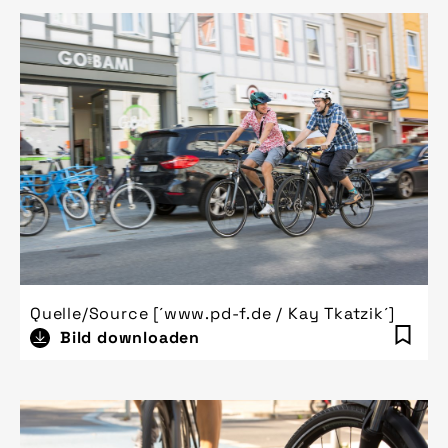
Quelle/Source [´www.pd-f.de / Kay Tkatzik´]
Bild downloaden