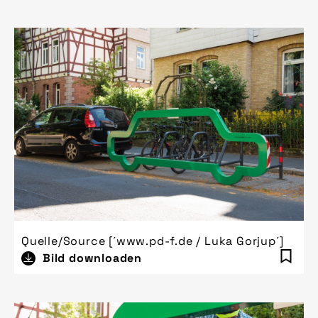
Quelle/Source [´www.pd-f.de / Luka Gorjup´]
Bild downloaden