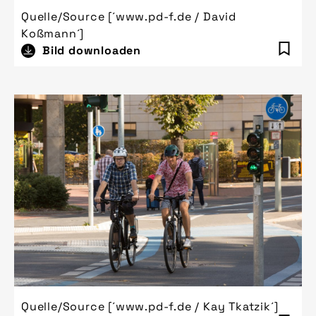
Quelle/Source [´www.pd-f.de / David
Koßmann´]
Bild downloaden
Quelle/Source [´www.pd-f.de / Kay Tkatzik´]