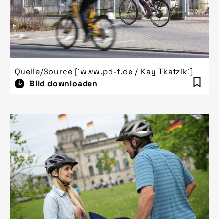
Quelle/Source [´www.pd-f.de / Kay Tkatzik´]
Bild downloaden