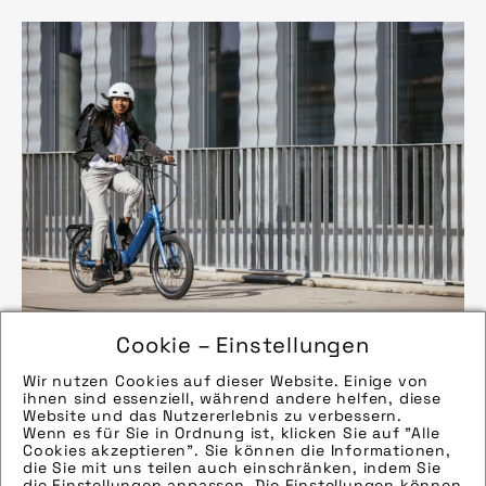
Cookie – Einstellungen
Quelle/Source [´www.flyer-bikes.com | pd-f´]
Bild downloaden
Wir nutzen Cookies auf dieser Website. Einige von
ihnen sind essenziell, während andere helfen, diese
Website und das Nutzererlebnis zu verbessern.
Wenn es für Sie in Ordnung ist, klicken Sie auf "Alle
Cookies akzeptieren". Sie können die Informationen,
die Sie mit uns teilen auch einschränken, indem Sie
die Einstellungen anpassen. Die Einstellungen können