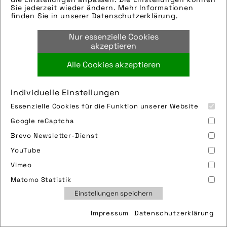
Sie jederzeit wieder ändern. Mehr Informationen
finden Sie in unserer
Datenschutzerklärung
.
Nur essenzielle Cookies
akzeptieren
Alle Cookies akzeptieren
Individuelle Einstellungen
Essenzielle Cookies für die Funktion unserer Website
Google reCaptcha
Quelle/Source [´www.flyer-bikes.com | pd-f´]
Brevo Newsletter-Dienst
Bild downloaden
YouTube
Vimeo
Matomo Statistik
Einstellungen speichern
Impressum
Datenschutzerklärung