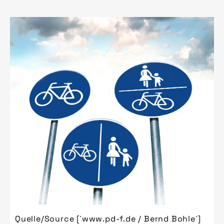
Quelle/Source [´www.pd-f.de / Bernd Bohle´]