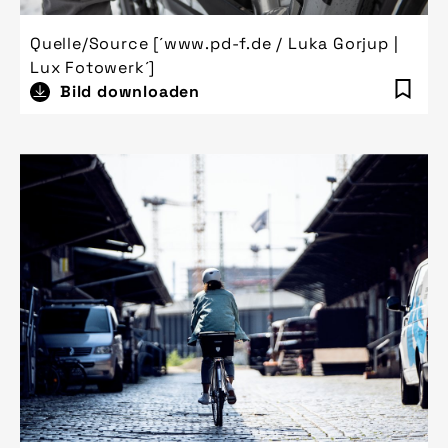
Quelle/Source [´www.pd-f.de / Luka Gorjup |
Lux Fotowerk´]
Bild downloaden