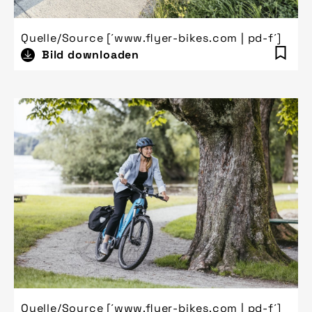
Quelle/Source [´www.flyer-bikes.com | pd-f´]
Bild downloaden
Quelle/Source [´www.flyer-bikes.com | pd-f´]