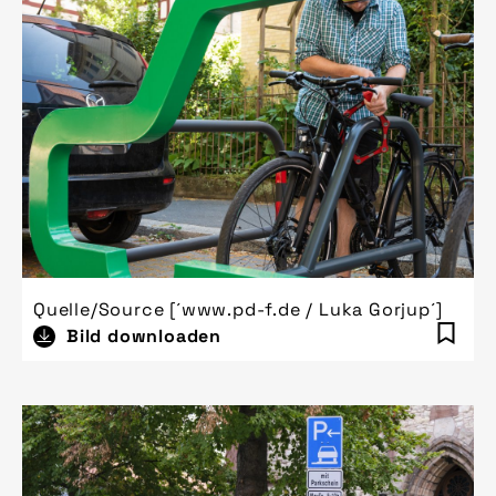
Quelle/Source [´www.pd-f.de / Luka Gorjup´]
Bild downloaden