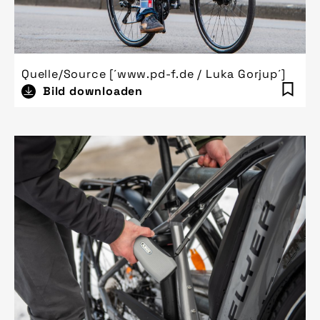
Quelle/Source [´www.pd-f.de / Luka Gorjup´]
Bild downloaden