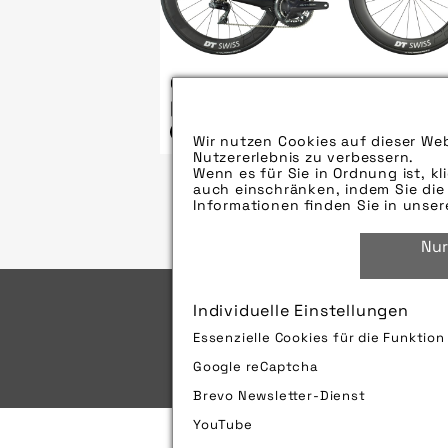
Quelle/Source
[´www.stevensbikes.de | pd-f´]
Bild downloaden
Wir nutzen Cookies auf dieser Web
Nutzererlebnis zu verbessern.
Wenn es für Sie in Ordnung ist, kl
auch einschränken, indem Sie die 
Informationen finden Sie in unse
Nur
Individuelle Einstellungen
Essenzielle Cookies für die Funktio
Impressum
Sitemap
Google reCaptcha
Brevo Newsletter-Dienst
YouTube