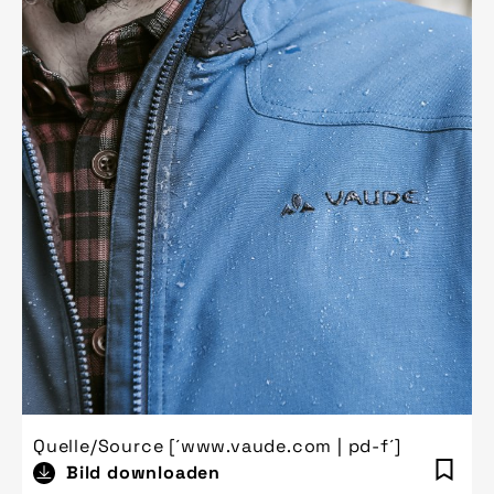
Quelle/Source [´www.vaude.com | pd-f´]
Bild downloaden