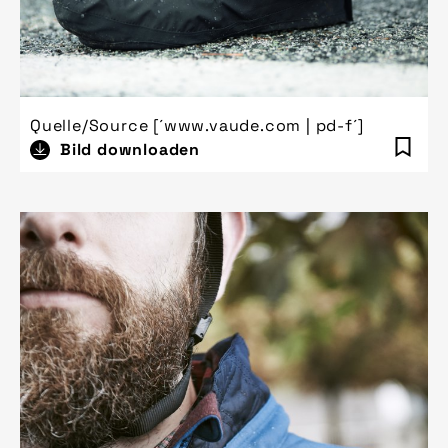
Quelle/Source [´www.vaude.com | pd-f´]
Bild downloaden