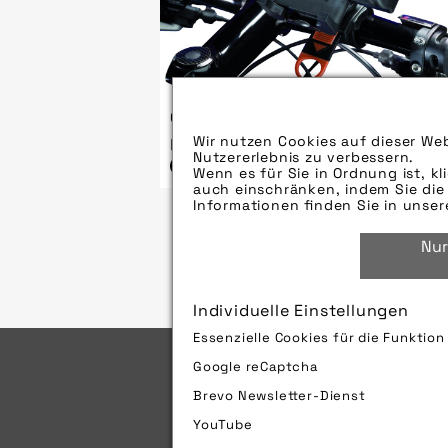
Quelle/Source [´www.bumm.de |
pd-f´]
Wir nutzen Cookies auf dieser Web
Nutzererlebnis zu verbessern.
Bild downloaden
Wenn es für Sie in Ordnung ist, kl
auch einschränken, indem Sie die 
Informationen finden Sie in unse
Nur
Individuelle Einstellungen
Essenzielle Cookies für die Funktio
Google reCaptcha
Brevo Newsletter-Dienst
Impressum
Sitemap
YouTube