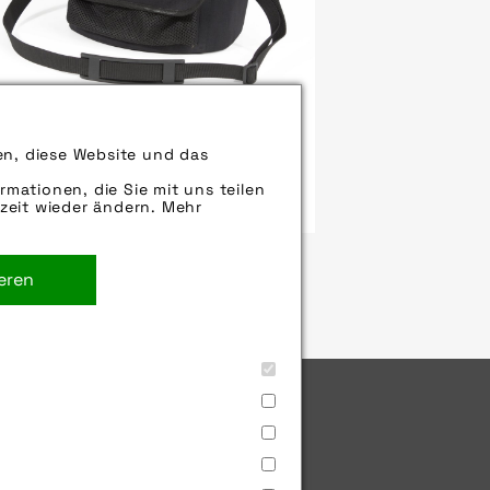
en, diese Website und das
uelle/Source [´www.ortlieb.com |
-f´]
rmationen, die Sie mit uns teilen
zeit wieder ändern. Mehr
Bild downloaden
ieren
utz
Jobs
Cookies