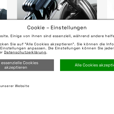
Cookie – Einstellungen
Quelle/Source [´www.bumm.de |
pd-f´]
site. Einige von ihnen sind essenziell, während andere helf
Q
Bild downloaden
pd
icken Sie auf "Alle Cookies akzeptieren". Sie können die Info
Einstellungen anpassen. Die Einstellungen können Sie jeder
rer
Datenschutzerklärung
.
 essenzielle Cookies
Alle Cookies akzept
akzeptieren
n unserer Website
Partner
FAQ
Nutzungsbedingungen
Datensch