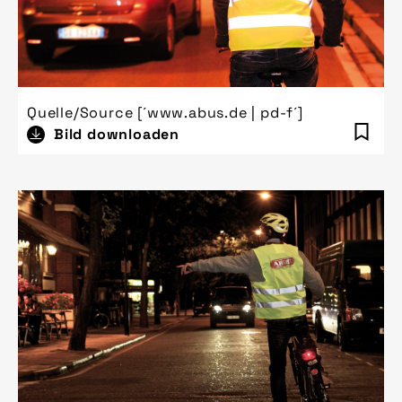
Quelle/Source [´www.abus.de | pd-f´]
Bild downloaden