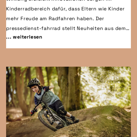
Kinderradbereich dafür, dass Eltern wie Kinder
mehr Freude am Radfahren haben. Der
pressedienst-fahrrad stellt Neuheiten aus dem
... weiterlesen
Bereich der Kindermobilität vor – manch eine:r
wird einen Aha-Effekt erleben und sich fragen:
„Warum gab’s das denn bisher nicht?“