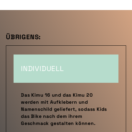
ÜBRIGENS:
INDIVIDUELL
Das Kimu 16 und das Kimu 20
werden mit Aufklebern und
Namenschild geliefert, sodass Kids
das Bike nach dem ihrem
Geschmack gestalten können.