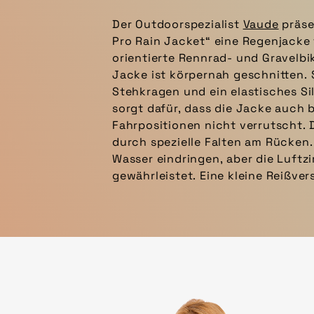
Der Outdoorspezialist
Vaude
präse
Rücken bie
Pro Rain Jacket“ eine Regenjacke 
Smartphone. Das Hauptmaterial besteht 
orientierte Rennrad- und Gravelbi
recyceltem Polyester. Die Wassersä
Jacke ist körpernah geschnitten. 
Millimetern, was eine Ausnahme bei Spor
Stehkragen und ein elastisches S
so auch bei Starkregen lange trocken
sorgt dafür, dass die Jacke auch
das druch eine spezielle Complex-
Fahrpositionen nicht verrutscht. 
Jacke ist als Damen- und Herrenmo
durch spezielle Falten am Rücken
Wasser eindringen, aber die Luftzir
gewährleistet. Eine kleine Reißve