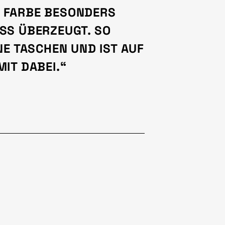
 FARBE BESONDERS
S ÜBERZEUGT. SO P
E TASCHEN UND IST AUF J
T DABEI.“