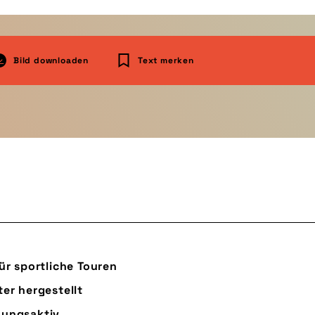
Bild downloaden
Text merken
ür sportliche Touren
er hergestellt
mungsaktiv