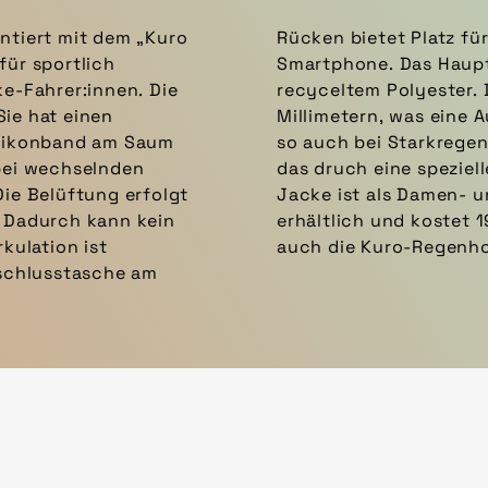
ntiert mit dem „Kuro
tet Platz für Schlüssel, Riegel oder
für sportlich
vollständig aus
ke-Fahrer:innen. Die
ule liegt bei 20.000
Sie hat einen
tjacken ist und
ilikonband am Saum
 hält. Erreicht wird
 bei wechselnden
Pro-Membran. Die
Die Belüftung erfolgt
dell in je drei Farbe
. Dadurch kann kein
erhältlich und kostet 
kulation ist
auch die Kuro-Regenho
rschlusstasche am