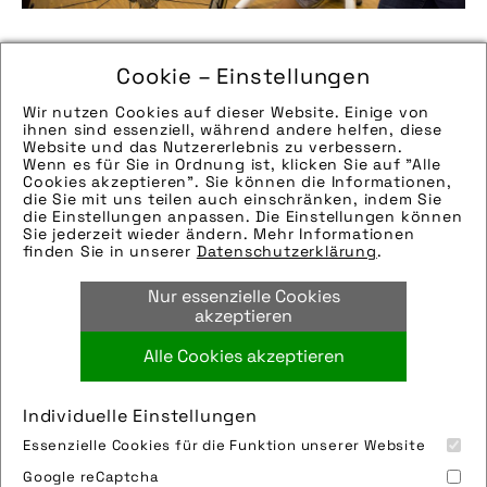
Bikefitting kurz erklärt
Cookie – Einstellungen
Wir nutzen Cookies auf dieser Website. Einige von
Beim Radfahren bilden Fahrer:in und Fahrrad
ihnen sind essenziell, während andere helfen, diese
Website und das Nutzererlebnis zu verbessern.
eine Einheit. Damit das Duo perfekt harmoniert
Wenn es für Sie in Ordnung ist, klicken Sie auf "Alle
Cookies akzeptieren". Sie können die Informationen,
und dadurch die Kraft besser übertragen wird,
die Sie mit uns teilen auch einschränken, indem Sie
die Einstellungen anpassen. Die Einstellungen können
gibt es die Möglichkeit, das Fahrrad individuell
Sie jederzeit wieder ändern. Mehr Informationen
finden Sie in unserer
Datenschutzerklärung
.
anpassen und einstellen zu lassen. Bikefitting
... weiterlesen
heißt das Schlagwort. Der pressedienst-fahrrad
Nur essenzielle Cookies
akzeptieren
gibt eine Übersicht über die Grundlagen.
Alle Cookies akzeptieren
Individuelle Einstellungen
Essenzielle Cookies für die Funktion unserer Website
Google reCaptcha