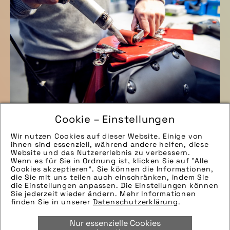
Cookie – Einstellungen
Wir nutzen Cookies auf dieser Website. Einige von
Ortlieb setzt auf Reparatur statt Neukauf
ihnen sind essenziell, während andere helfen, diese
Website und das Nutzererlebnis zu verbessern.
Wenn es für Sie in Ordnung ist, klicken Sie auf "Alle
Cookies akzeptieren". Sie können die Informationen,
Taschenspezialist Ortlieb veranstaltet einmal im
die Sie mit uns teilen auch einschränken, indem Sie
die Einstellungen anpassen. Die Einstellungen können
Jahr eine „Repairweek“ um auf die
Sie jederzeit wieder ändern. Mehr Informationen
finden Sie in unserer
Datenschutzerklärung
.
Reparierbarkeit seiner Produkte hinzuweisen.
... weiterlesen
Nur essenzielle Cookies