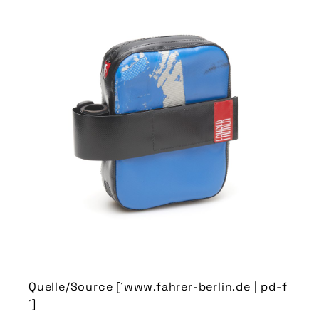
Quelle/Source [´www.fahrer-berlin.de | pd-f
´]