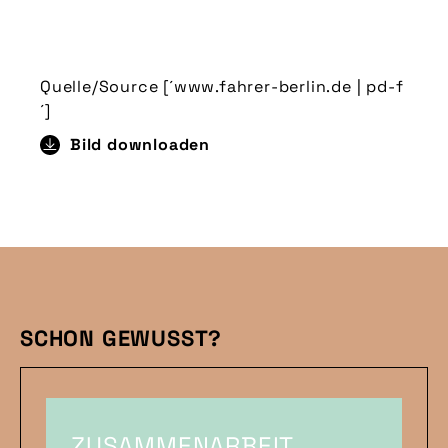
Quelle/Source [´www.fahrer-berlin.de | pd-f
´]
Bild downloaden
SCHON GEWUSST?
ZUSAMMENARBEIT