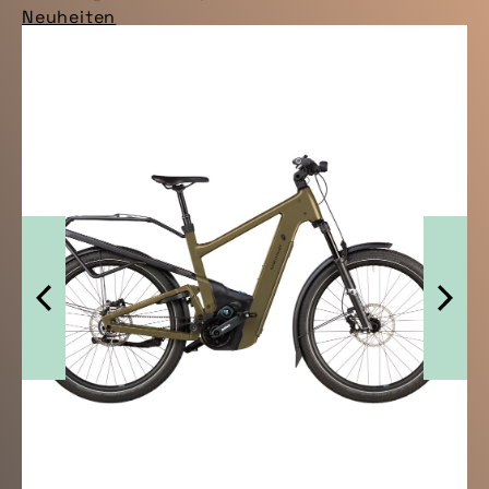
Neuheiten
Smartphone-Befestigung am Vorbau: Quad Lock
„Stem Mount“
Neuheiten
Akku-Scheinwerfer mit verbesserter
Fernausleuchtung: Busch & Müller „Ixon Core 2“
Neuheiten