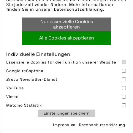
Sie jederzeit wieder ändern. Mehr Informationen
finden Sie in unserer
Datenschutzerklärung
.
Nur essenzielle Cookies
akzeptieren
Alle Cookies akzeptieren
Individuelle Einstellungen
Essenzielle Cookies für die Funktion unserer Website
Rad-Transportlösungen für jede
Google reCaptcha
Lebenssituation
Brevo Newsletter-Dienst
YouTube
Der pressedienst-fahrrad zeigt eine Auswahl an
Vimeo
alltagstauglichen Transportlösungen für alle
Matomo Statistik
Generationen: vom modularen Kinderanhänger,
Einstellungen speichern
den man auch als Kinderwagen nutzen kann, bis
Impressum
Datenschutzerklärung
zum kippstabilen Dreirad für Ältere.