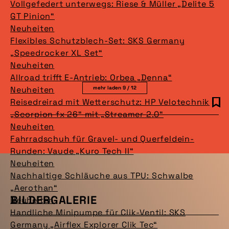
Vollgefedert unterwegs: Riese & Müller „Delite 5
GT Pinion“
Neuheiten
Flexibles Schutzblech-Set: SKS Germany
„Speedrocker XL Set“
Neuheiten
Allroad trifft E-Antrieb: Orbea „Denna“
Neuheiten
mehr laden 9 / 12
Reisedreirad mit Wetterschutz: HP Velotechnik
„Scorpion fx 26“ mit „Streamer 2.0“
Neuheiten
Fahrradschuh für Gravel- und Querfeldein-
Runden: Vaude „Kuro Tech II“
Neuheiten
Nachhaltige Schläuche aus TPU: Schwalbe
„Aerothan“
BILDERGALERIE
Neuheiten
Handliche Minipumpe für Clik-Ventil: SKS
Germany „Airflex Explorer Clik Tec“