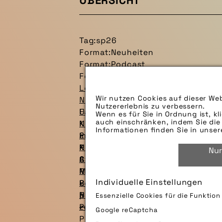
ÜBERSICHT
Tag:
sp26
Format:
Neuheiten
Format:
Podcast
Format:
Presseartikel
Leichtes E-Kompaktbike mit Carbo
Wir nutzen Cookies auf dieser Web
Neuheiten
Nutzererlebnis zu verbessern.
Urbanes E-Bike mit hoher Alltagst
Fahrrad auf Rezept?
Wenn es für Sie in Ordnung ist, kl
auch einschränken, indem Sie die 
Neuheiten
Krankenkassen können in bestimmt
Informationen finden Sie in unse
Faltbares E-Kompaktbike: Victoria
müssen und wo noch nachgebess
20-Zoll-Kompaktbikes: Mehr als ei
Neuheiten
Presseartikel
Kompaktbikes sind ein Trend auf d
Nur
Stadtverkehr einige Vorteile, wie 
Cargobike mit vielen Optionen: Ca
Auch im Alter mit dem Rad mobil b
Presseartikel
Neuheiten
Mit Spezialrädern bietet die Fahr
Individuelle Einstellungen
können auf individuelle Bedürfni
SUV-E-Bike mit Vollfederung und A
Rückenfreundlich Radfahren
pressedienst-fahrrad aufzeigt.
Neuheiten
Radfahren kann dazu beitragen, d
Essenzielle Cookies für die Funktio
Presseartikel
zu fördern. Was man dabei beachten
Google reCaptcha
Presseartikel