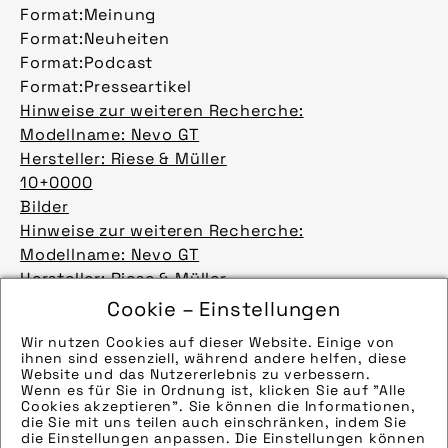
Format:
Meinung
Format:
Neuheiten
Format:
Podcast
Format:
Presseartikel
Hinweise zur weiteren Recherche:
Modellname: Nevo GT
Hersteller: Riese & Müller
10+0000
Bilder
Hinweise zur weiteren Recherche:
Modellname: Nevo GT
Hersteller: Riese & Müller
10+0000
Cookie – Einstellungen
Bilder
Wir nutzen Cookies auf dieser Website. Einige von
Hinweise zur weiteren Recherche:
ihnen sind essenziell, während andere helfen, diese
Modellname: Nevo GT
Website und das Nutzererlebnis zu verbessern.
Wenn es für Sie in Ordnung ist, klicken Sie auf "Alle
Hersteller: Riese & Müller
Cookies akzeptieren". Sie können die Informationen,
10+0000
die Sie mit uns teilen auch einschränken, indem Sie
die Einstellungen anpassen. Die Einstellungen können
Bilder