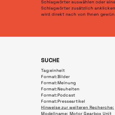
Schlagwörter auswählen oder ein
angezeigt. Klicken Sie auf „Fi
Schlagwörter zusätzlich anklicken
wird direkt nach von Ihnen gewün
SUCHE
Tag:
einheit
Format:
Bilder
Format:
Meinung
Format:
Neuheiten
Format:
Podcast
Format:
Presseartikel
Hinweise zur weiteren Recherche:
Modellname: Motor Gearbox Unit