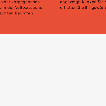
es der vorgegebenen
lter anwenden“ und
. In der Volltextsuche
erhalten Sie Ihr gewün
schten Begriffen