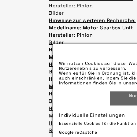
Hersteller: Pinion
Bilder
Hinweise zur weiteren Recherche:
Hinweise zur weiteren Recherche:
Modellname: Motor Gearbox Unit
Modellname: Motor Gearbox Unit
Hersteller: Pinion
Hersteller: Pinion
Bilder
Bilder
Hinweise zur weiteren Recherche:
Hinweise zur weiteren Recherche:
Hinweise zur weiteren Recherche:
Modellname: Motor Gearbox Unit
Modellname: Motor Gearbox Unit
Modellname: Motor Gearbox Unit
Wir nutzen Cookies auf dieser Web
Hersteller: Pinion
Hersteller: Pinion
Hersteller: Pinion
Nutzererlebnis zu verbessern.
Bilder
Bilder
Bilder
Wenn es für Sie in Ordnung ist, kl
auch einschränken, indem Sie die 
Hinweise zur weiteren Recherche:
Hinweise zur weiteren Recherche:
Informationen finden Sie in unse
Modellname: Motor Gearbox Unit
Modellname: Motor Gearbox Unit
Hersteller: Pinion
Hersteller: Pinion
Nur
Bilder
Bilder
Hinweise zur weiteren Recherche:
Individuelle Einstellungen
Modellname: Motor Gearbox Unit
Hersteller: Pinion
Essenzielle Cookies für die Funktio
Bilder
Google reCaptcha