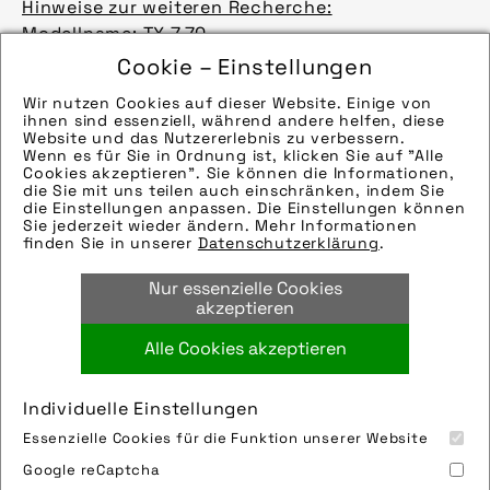
Hinweise zur weiteren Recherche:
Modellname: TX 7.70
Hersteller: Flyer, oder
Cookie – Einstellungen
17+0000, 02+0000,
Wir nutzen Cookies auf dieser Website. Einige von
Bilder
ihnen sind essenziell, während andere helfen, diese
Hinweise zur weiteren Recherche:
Website und das Nutzererlebnis zu verbessern.
Wenn es für Sie in Ordnung ist, klicken Sie auf "Alle
Modellname: Domingo 30 Disc
Cookies akzeptieren". Sie können die Informationen,
Hersteller: Winora
die Sie mit uns teilen auch einschränken, indem Sie
die Einstellungen anpassen. Die Einstellungen können
Bilder
Sie jederzeit wieder ändern. Mehr Informationen
Die technischen Details werden in Bälde
finden Sie in unserer
Datenschutzerklärung
.
eingefügt. Sie können uns aber gern auch per E-
Nur essenzielle Cookies
Mail oder Telefon kontaktieren, wir helfen gerne
akzeptieren
weiter.
Bilder
Alle Cookies akzeptieren
Keine weiteren Ergebnisse.
Individuelle Einstellungen
Essenzielle Cookies für die Funktion unserer Website
Google reCaptcha