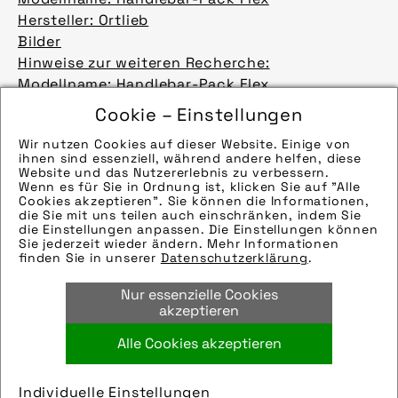
Hersteller: Ortlieb
Bilder
Hinweise zur weiteren Recherche:
Modellname: Handlebar-Pack Flex
Hersteller: Ortlieb
Cookie – Einstellungen
Bilder
Wir nutzen Cookies auf dieser Website. Einige von
Die technischen Details werden in Bälde
ihnen sind essenziell, während andere helfen, diese
eingefügt. Sie können uns aber gern auch per E-
Website und das Nutzererlebnis zu verbessern.
Wenn es für Sie in Ordnung ist, klicken Sie auf "Alle
Mail oder Telefon kontaktieren, wir helfen gerne
Cookies akzeptieren". Sie können die Informationen,
weiter.
die Sie mit uns teilen auch einschränken, indem Sie
die Einstellungen anpassen. Die Einstellungen können
Bilder
mehr laden 9 / 64
Sie jederzeit wieder ändern. Mehr Informationen
Die technischen Details werden in Bälde
finden Sie in unserer
Datenschutzerklärung
.
eingefügt. Sie können uns aber gern auch per E-
Nur essenzielle Cookies
Mail oder Telefon kontaktieren, wir helfen gerne
akzeptieren
weiter.
Bilder
Alle Cookies akzeptieren
Die technischen Details werden in Bälde
eingefügt. Sie können uns aber gern auch per E-
Individuelle Einstellungen