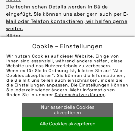
Die technischen Details werden in Bälde
eingefügt. Sie können uns aber gern auch per E-
Mail oder Telefon kontaktieren, wir helfen gerne
weiter.
Bilder
Die technischen Details werden in Bälde
Cookie – Einstellungen
eingefügt. Sie können uns aber gern auch per E-
Wir nutzen Cookies auf dieser Website. Einige von
Mail oder Telefon kontaktieren, wir helfen gerne
ihnen sind essenziell, während andere helfen, diese
weiter.
Website und das Nutzererlebnis zu verbessern.
Wenn es für Sie in Ordnung ist, klicken Sie auf "Alle
Bilder
Cookies akzeptieren". Sie können die Informationen,
Die technischen Details werden in Bälde
die Sie mit uns teilen auch einschränken, indem Sie
die Einstellungen anpassen. Die Einstellungen können
eingefügt. Sie können uns aber gern auch per E-
mehr laden 9 / 12
Sie jederzeit wieder ändern. Mehr Informationen
Mail oder Telefon kontaktieren, wir helfen gerne
finden Sie in unserer
Datenschutzerklärung
.
weiter.
Nur essenzielle Cookies
Bilder
akzeptieren
Die technischen Details werden in Bälde
eingefügt. Sie können uns aber gern auch per E-
Alle Cookies akzeptieren
Mail oder Telefon kontaktieren, wir helfen gerne