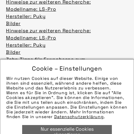
Hinweise zur weiteren Recherche:
Modellname: LS-Pro
Hersteller: Puky
Bilder
Hinweise zur weiteren Recherche:
Modellname: LS-Pro
Hersteller: Puky
Bilder
Zehn Tipps für Erwachsene zum
Radfahrenlernen
Cookie – Einstellungen
Obwohl statistisch gesehen fast jeder Mensch
Wir nutzen Cookies auf dieser Website. Einige von
in Deutschland ein Rad besitzt, gibt es viele
ihnen sind essenziell, während andere helfen, diese
Menschen, die nie gelernt haben, Rad zu fahren.
Website und das Nutzererlebnis zu verbessern.
Wenn es für Sie in Ordnung ist, klicken Sie auf "Alle
Der pressedienst-fahrrad gibt ein paar Tipps,
Cookies akzeptieren". Sie können die Informationen,
damit es mit dem „Aufsatteln“ auch im Alter
die Sie mit uns teilen auch einschränken, indem Sie
die Einstellungen anpassen. Die Einstellungen können
klappt.
Sie jederzeit wieder ändern. Mehr Informationen
Presseartikel
finden Sie in unserer
Datenschutzerklärung
.
Hinweise zur weiteren Recherche:
Nur essenzielle Cookies
Modellname: Furios