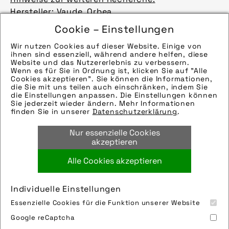
Hersteller: Vaude, Orbea
Modellname: Luminum Serie, Kemen
Cookie – Einstellungen
Bilder
Wir nutzen Cookies auf dieser Website. Einige von
Hinweise zur weiteren Recherche:
ihnen sind essenziell, während andere helfen, diese
Hersteller: Vaude, Haibike
Website und das Nutzererlebnis zu verbessern.
Wenn es für Sie in Ordnung ist, klicken Sie auf "Alle
Modellname: Luminum Serie, Adventr 10 Low
Cookies akzeptieren". Sie können die Informationen,
Bilder
die Sie mit uns teilen auch einschränken, indem Sie
die Einstellungen anpassen. Die Einstellungen können
Hinweise zur weiteren Recherche:
mehr laden 9 / 65
Sie jederzeit wieder ändern. Mehr Informationen
Hersteller: Vaude, Haibike, Orbea
finden Sie in unserer
Datenschutzerklärung
.
Modellname: Luminum Serie, Adventr 10 Low,
Nur essenzielle Cookies
Kemen
akzeptieren
Bilder
Hinweise zur weiteren Recherche:
Alle Cookies akzeptieren
Hersteller: Vaude, Haibike, Orbea
Modellname: Luminum Serie, Adventr 10 Low,
Individuelle Einstellungen
Kemen
Essenzielle Cookies für die Funktion unserer Website
Bilder
Impressum
Sitemap
Partner
FAQ
Google reCaptcha
Hinweise zur weiteren Recherche:
Nutzungsbedingungen
Datenschutz
Jobs