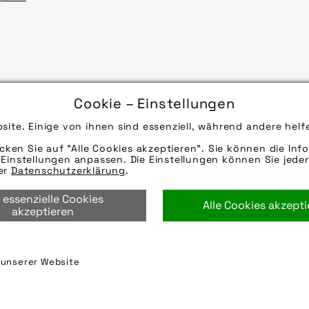
ch
Cookie – Einstellungen
tzblechen ist groß und unterscheidet sich in Einsat
site. Einige von ihnen sind essenziell, während andere helf
 zu beachten gilt.
F 11
icken Sie auf "Alle Cookies akzeptieren". Sie können die Info
Einstellungen anpassen. Die Einstellungen können Sie jeder
rer
Datenschutzerklärung
.
 essenzielle Cookies
Alle Cookies akzept
akzeptieren
mehr laden 9 / 44
n unserer Website