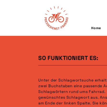
Home
SO FUNKTIONIERT ES:
Unter der Schlagwortsuche erhalt
gesucht. Wählen Sie anschließend 
zwei Buchstaben eine passende A
das gewünschte Format (Mehrfach-
Schlagwörtern rund ums Fahrrad. 
möglich). Es sind bereits in der Voraus
gewünschtes Schlagwort aus. Ans
ausgewählt. Im letzten Schritt 
am Ende der linken Spalte. Sie kö
gewünschten Sortierung an. Ihre Auswahl