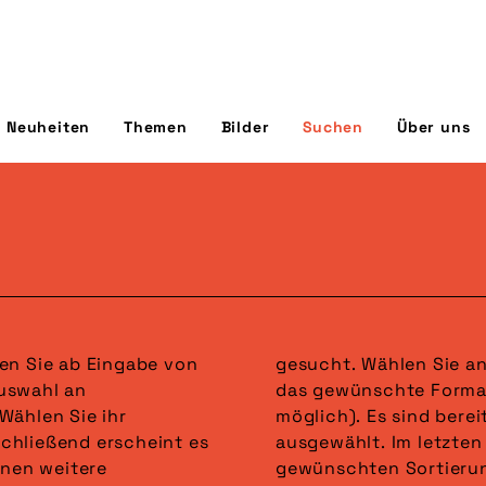
Neuheiten
Themen
Bilder
Suchen
Über uns
en Sie ab Eingabe von
in der dritten Spalte
uswahl an
Nennungen
Wählen Sie ihr
wahl alle Formate
chließend erscheint es
steht die Auswahl der
nnen weitere
 wird gefettet