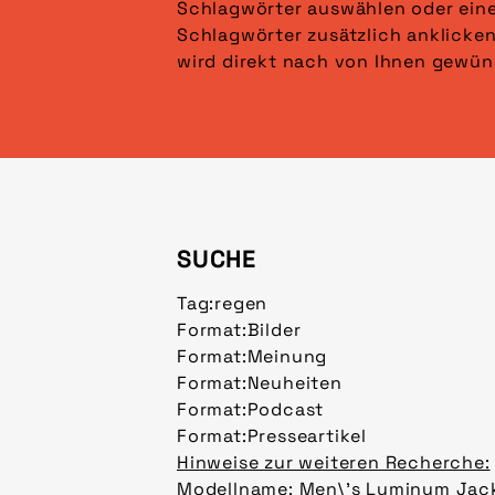
Schlagwörter auswählen oder ein
angezeigt. Klicken Sie auf „Fi
Schlagwörter zusätzlich anklicken
wird direkt nach von Ihnen gewün
SUCHE
Tag:
regen
Format:
Bilder
Format:
Meinung
Format:
Neuheiten
Format:
Podcast
Format:
Presseartikel
Hinweise zur weiteren Recherche:
Modellname: Men\'s Luminum Jack