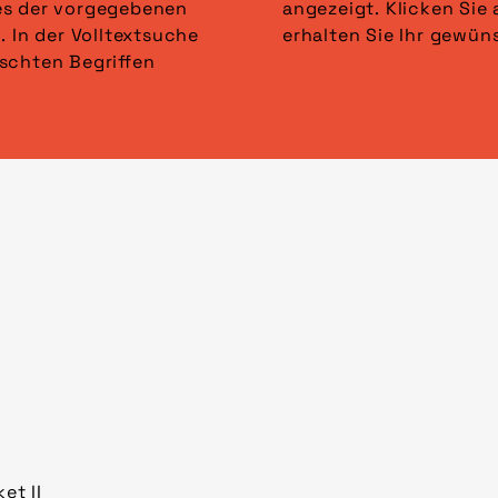
es der vorgegebenen
lter anwenden“ und
. In der Volltextsuche
erhalten Sie Ihr gewün
schten Begriffen
et II