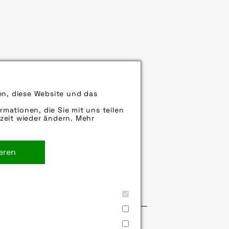
zzweck und Befestigungsart. Der
en, diese Website und das
rmationen, die Sie mit uns teilen
zeit wieder ändern. Mehr
ieren