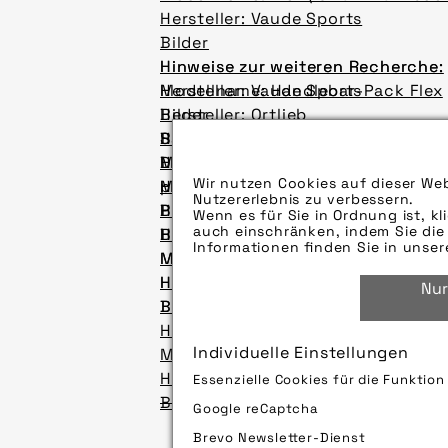
Hersteller: Vaude Sports
Bilder
Hinweise zur weiteren Recherche:
Hinweise zur weiteren Recherche:
Hersteller: Vaude Sports
Modellname: Handlebar-Pack Flex
Bilder
Hersteller: Ortlieb
Sauber bleiben – dank Schutzble
Bilder
Hinweise zur weiteren Recherche:
Die Auswahl an Modellen von Schu
Modellname:
Hinweise zur weiteren Recherche:
Wir nutzen Cookies auf dieser Web
pressedienst-fahrrad zeigt, was es
Hersteller: Vaude
Modellname: Fazua Ride 60, Lyke C
Nutzererlebnis zu verbessern.
Presseartikel
Bilder
Hersteller: Fazua, Haibike
Wenn es für Sie in Ordnung ist, kl
auch einschränken, indem Sie die 
Hinweise zur weiteren Recherche:
Bilder
Hinweise zur weiteren Recherche:
Informationen finden Sie in unse
Modellname: Handlebar-Pack Flex
Modellname: Goroc X
Hersteller: Ortlieb
Hersteller: Flyer
Nur
Bilder
Bilder
Hinweise zur weiteren Recherche:
Individuelle Einstellungen
Modellname: Goroc X
Hersteller: Flyer
Essenzielle Cookies für die Funktio
Bilder
Google reCaptcha
Brevo Newsletter-Dienst