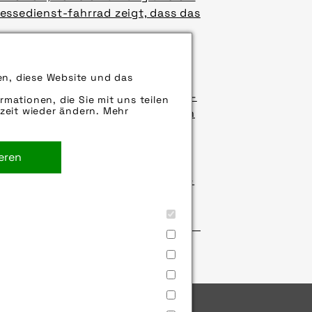
ssedienst-fahrrad zeigt, dass das
en, diese Website und das
ie breitbereiften Rennräder sind
Markt wird immer spezialisierter –
rmationen, die Sie mit uns teilen
zeit wieder ändern. Mehr
fahrrad stellt diverse Neuheiten
Material der Profi-Fahrerinnen.
ieren
rgrund getauscht. Der etwa
en, Waldwege, Sandpassagen und –