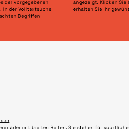
es der vorgegebenen
lter anwenden“ und
. In der Volltextsuche
erhalten Sie Ihr gewün
schten Begriffen
hsen
ennräder mit breiten Reifen. Sie stehen für sportliche 