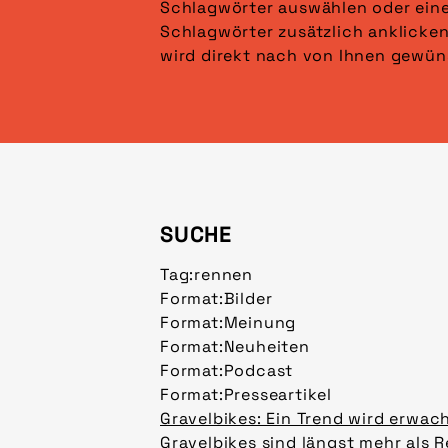
Schlagwörter auswählen oder ein
angezeigt. Klicken Sie auf „Fi
Schlagwörter zusätzlich anklicken
wird direkt nach von Ihnen gewün
SUCHE
Tag:
rennen
Format:
Bilder
Format:
Meinung
Format:
Neuheiten
Format:
Podcast
Format:
Presseartikel
Gravelbikes: Ein Trend wird erwac
Gravelbikes sind längst mehr als R