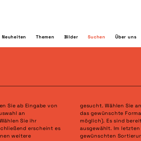
Neuheiten
Themen
Bilder
Suchen
Über uns
en Sie ab Eingabe von
in der dritten Spalte
uswahl an
Nennungen
Wählen Sie ihr
wahl alle Formate
chließend erscheint es
steht die Auswahl der
nnen weitere
 wird gefettet