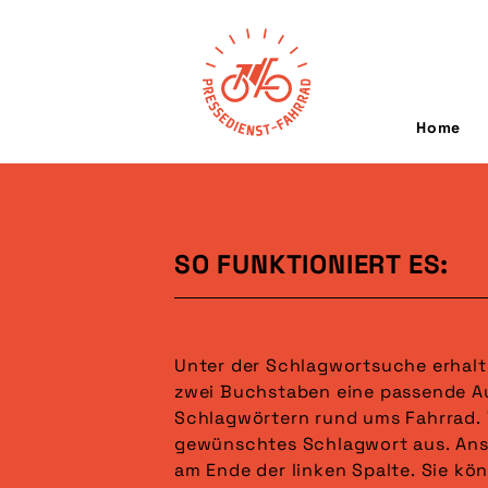
Home
SO FUNKTIONIERT ES:
Unter der Schlagwortsuche erhalt
gesucht. Wählen Sie anschließend 
zwei Buchstaben eine passende A
das gewünschte Format (Mehrfach-
Schlagwörtern rund ums Fahrrad. 
möglich). Es sind bereits in der Voraus
gewünschtes Schlagwort aus. Ans
ausgewählt. Im letzten Schritt 
am Ende der linken Spalte. Sie kö
gewünschten Sortierung an. Ihre Auswahl