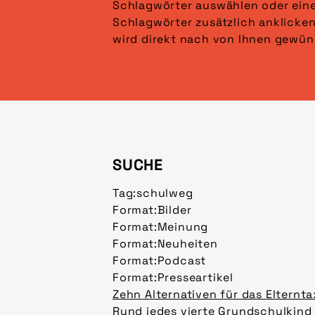
Schlagwörter auswählen oder ein
angezeigt. Klicken Sie auf „Fi
Schlagwörter zusätzlich anklicken
wird direkt nach von Ihnen gewün
SUCHE
Tag:
schulweg
Format:
Bilder
Format:
Meinung
Format:
Neuheiten
Format:
Podcast
Format:
Presseartikel
Zehn Alternativen für das Elternta
Rund jedes vierte Grundschulkind 