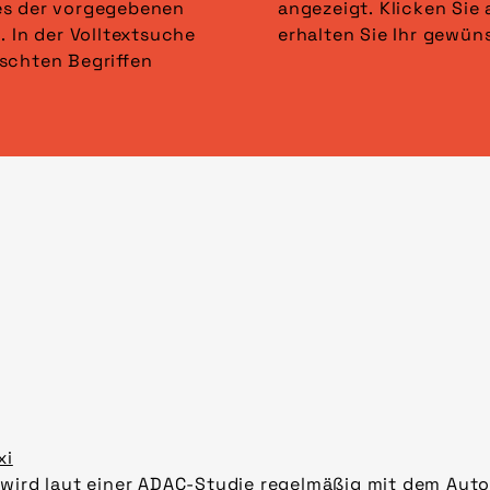
es der vorgegebenen
lter anwenden“ und
. In der Volltextsuche
erhalten Sie Ihr gewün
schten Begriffen
xi
wird laut einer ADAC-Studie regelmäßig mit dem Auto 