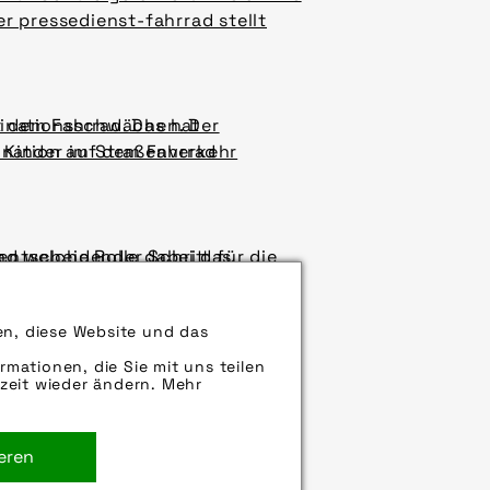
r pressedienst-fahrrad stellt
 dem Fahrrad. Das hat
dinationsschwächen. Der
 Kinder im Straßenverkehr
dination auf dem Fahrrad
nd welche Rolle dabei das
 entscheidender Schritt für die
euen Möglichkeiten Kommunen für
en, diese Website und das
rmationen, die Sie mit uns teilen
zeit wieder ändern. Mehr
ieren