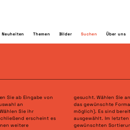
Neuheiten
Themen
Bilder
Suchen
Über uns
en Sie ab Eingabe von
in der dritten Spalte
uswahl an
Nennungen
Wählen Sie ihr
wahl alle Formate
chließend erscheint es
steht die Auswahl der
nnen weitere
 wird gefettet