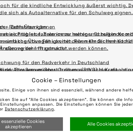
och für die kindliche Entwicklung äußerst wichtig. De
die sich als Autoalternative für den Schulweg eignen.
ieder Radfahren können
hen – Zehn Übungen
st wichtig ist, fahren immer weniger Schulkinder mit
elsweise Probleme, Balance zu halten und zeigen Koor
e und kognitive Fähigkeiten. Für mehr Sicherheit für
aar einfache Übungen vor, mit denen Kinder ihre Koor
Änderung der Infrastruktur.
Straßenverkehr fit gemacht werden können.
r Schwung für den Radverkehr in Deutschland
 Kind. Aber warum Sport treiben auch schlau macht u
lle der Straßenverkehrs-Ordnung (StVO) in Kraft – ein
sedienst-fahrrad.
tschland. Der pressedienst-fahrrad zeigt, welche n
Cookie – Einstellungen
nfrastruktur haben werden.
site. Einige von ihnen sind essenziell, während andere helf
icken Sie auf "Alle Cookies akzeptieren". Sie können die Info
Einstellungen anpassen. Die Einstellungen können Sie jeder
rer
Datenschutzerklärung
.
 essenzielle Cookies
Alle Cookies akzept
akzeptieren