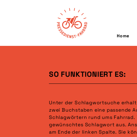
Home
SO FUNKTIONIERT ES:
Unter der Schlagwortsuche erhalt
gesucht. Wählen Sie anschließend 
zwei Buchstaben eine passende A
das gewünschte Format (Mehrfach-
Schlagwörtern rund ums Fahrrad. 
möglich). Es sind bereits in der Voraus
gewünschtes Schlagwort aus. Ans
ausgewählt. Im letzten Schritt 
am Ende der linken Spalte. Sie kö
gewünschten Sortierung an. Ihre Auswahl