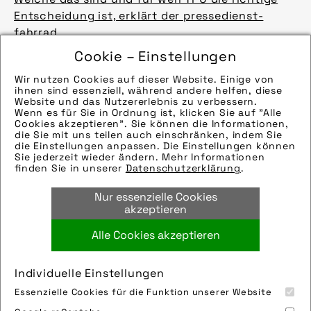
Entscheidung ist, erklärt der pressedienst-
fahrrad.
Presseartikel
Cookie – Einstellungen
Hinweise zur weiteren Recherche:
Wir nutzen Cookies auf dieser Website. Einige von
Modellname: Cargo Otto
ihnen sind essenziell, während andere helfen, diese
Hersteller: Bernds
Website und das Nutzererlebnis zu verbessern.
Wenn es für Sie in Ordnung ist, klicken Sie auf "Alle
Bilder
Cookies akzeptieren". Sie können die Informationen,
Hinweise zur weiteren Recherche:
die Sie mit uns teilen auch einschränken, indem Sie
die Einstellungen anpassen. Die Einstellungen können
Modellname: Cargo Otto
mehr laden 9 / 9011
Sie jederzeit wieder ändern. Mehr Informationen
Hersteller: Bernds
finden Sie in unserer
Datenschutzerklärung
.
Bilder
Nur essenzielle Cookies
Hinweise zur weiteren Recherche:
akzeptieren
Modellname: Cargo Otto
Hersteller: Bernds
Alle Cookies akzeptieren
Bilder
Hinweise zur weiteren Recherche:
Individuelle Einstellungen
Modellname:
Essenzielle Cookies für die Funktion unserer Website
Hersteller: Bernds
Impressum
Sitemap
Partner
FAQ