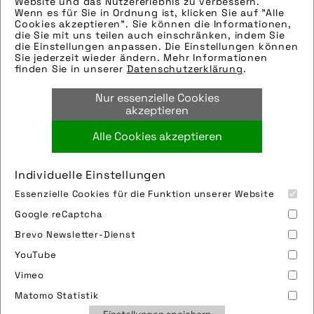
Website und das Nutzererlebnis zu verbessern.
Wenn es für Sie in Ordnung ist, klicken Sie auf "Alle
Bilder
Cookies akzeptieren". Sie können die Informationen,
Hinweise zur weiteren Recherche:
die Sie mit uns teilen auch einschränken, indem Sie
die Einstellungen anpassen. Die Einstellungen können
Modellname: Delta TX
mehr laden 9 / 28
Sie jederzeit wieder ändern. Mehr Informationen
Hersteller: HP Velotechnik
finden Sie in unserer
Datenschutzerklärung
.
Bilder
Nur essenzielle Cookies
Hinweise zur weiteren Recherche:
akzeptieren
Modellname: Delta TX
Hersteller: HP Velotechnik
Alle Cookies akzeptieren
Bilder
Hinweise zur weiteren Recherche:
Individuelle Einstellungen
Modellname: Ergomesh
Essenzielle Cookies für die Funktion unserer Website
Hersteller: HP-Velotechnik
Impressum
Sitemap
Partner
FAQ
Google reCaptcha
Bilder
Nutzungsbedingungen
Datenschutz
Jobs
Hinweise zur weiteren Recherche:
Brevo Newsletter-Dienst
Cookies
Modellname: Ergomesh
YouTube
Hersteller: HP-Velotechnik
Vimeo
Bilder
Matomo Statistik
Hinweise zur weiteren Recherche: