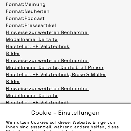
Format:
Meinung
Format:
Neuheiten
Format:
Podcast
Format:
Presseartikel
Hinweise zur weiteren Recherche:
Modellname: Delta tx
Hersteller: HP Velotechnik
Bilder
Hinweise zur weiteren Recherche:
Modellname: Delta tx, Delite 5 GT Pinion
Hersteller: HP Velotechnik, Riese & Müller
Bilder
Hinweise zur weiteren Recherche:
Modellname: Delta tx
Hersteller: HP Velotechnik
Bilder
Cookie – Einstellungen
Hinweise zur weiteren Recherche:
Wir nutzen Cookies auf dieser Website. Einige von
Modellname: Delta tx, Next, LS-Pro 14
ihnen sind essenziell, während andere helfen, diese
Hersteller: Hp Velotechnik, Puky