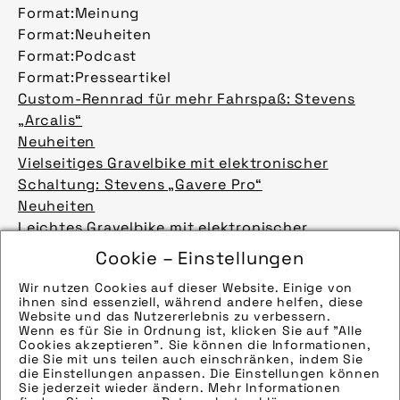
Format:
Meinung
Format:
Neuheiten
Format:
Podcast
Format:
Presseartikel
Custom-Rennrad für mehr Fahrspaß: Stevens
„Arcalis“
Neuheiten
Vielseitiges Gravelbike mit elektronischer
Schaltung: Stevens „Gavere Pro“
Neuheiten
Leichtes Gravelbike mit elektronischer
Schaltung: Stevens „Camino Pro Di2“
Cookie – Einstellungen
Neuheiten
Wir nutzen Cookies auf dieser Website. Einige von
Hinweise zur weiteren Recherche:
ihnen sind essenziell, während andere helfen, diese
Hersteller: Stevens
Website und das Nutzererlebnis zu verbessern.
Wenn es für Sie in Ordnung ist, klicken Sie auf "Alle
Bilder
Cookies akzeptieren". Sie können die Informationen,
Hinweise zur weiteren Recherche:
die Sie mit uns teilen auch einschränken, indem Sie
die Einstellungen anpassen. Die Einstellungen können
Modellname: Arcalis
mehr laden 9 / 212
Sie jederzeit wieder ändern. Mehr Informationen
Hersteller: Stevens