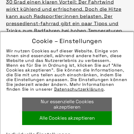
30 Grad einen klaren Vorteil: Der Fahrtwind
wirkt kühlend und erfrischend. Doch die Hitze
kann auch Radsportler:innen belasten. Der
pressedienst-fahrrad gibt ein paar Tipps und
Tricks zum Radfahren bei hohen Temperaturen.
Presseartikel
Cookie – Einstellungen
Reiserad: Zwischen Sixpack und E-Mobilität
Wir nutzen Cookies auf dieser Website. Einige von
Das Verreisen auf dem Fahrrad steht hoch im
ihnen sind essenziell, während andere helfen, diese
Kurs. Wer im nächsten Sommer eine Radreise
Website und das Nutzererlebnis zu verbessern.
Wenn es für Sie in Ordnung ist, klicken Sie auf "Alle
plant, macht sich teilweise jetzt schon
Cookies akzeptieren". Sie können die Informationen,
Gedanken über Route und passende
die Sie mit uns teilen auch einschränken, indem Sie
die Einstellungen anpassen. Die Einstellungen können
Ausstattung.
mehr laden 9 / 120
Sie jederzeit wieder ändern. Mehr Informationen
Presseartikel
finden Sie in unserer
Datenschutzerklärung
.
Auf Radtour mit den Enkeln
Nur essenzielle Cookies
Eine Radtour mit den Enkelkindern bereitet
akzeptieren
Freude und stärkt den familiären Zusammenhalt.
Aber Planung und Umsetzung sind manchmal
Alle Cookies akzeptieren
nicht ganz so einfach, wie man sich das denkt.
Damit alle auf der Tour Spaß haben, sollte man