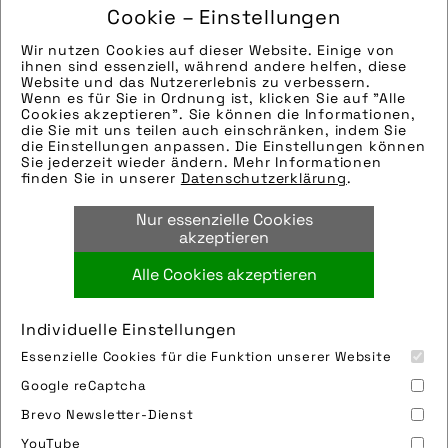
Die technischen Details werden in Bälde
Cookie – Einstellungen
eingefügt. Sie können uns aber gern auch per E-
Wir nutzen Cookies auf dieser Website. Einige von
Mail oder Telefon kontaktieren, wir helfen gerne
ihnen sind essenziell, während andere helfen, diese
weiter.
Website und das Nutzererlebnis zu verbessern.
Wenn es für Sie in Ordnung ist, klicken Sie auf "Alle
Bilder
Cookies akzeptieren". Sie können die Informationen,
Die technischen Details werden in Bälde
die Sie mit uns teilen auch einschränken, indem Sie
die Einstellungen anpassen. Die Einstellungen können
eingefügt. Sie können uns aber gern auch per E-
mehr laden 9 / 10
Sie jederzeit wieder ändern. Mehr Informationen
Mail oder Telefon kontaktieren, wir helfen gerne
finden Sie in unserer
Datenschutzerklärung
.
weiter.
Nur essenzielle Cookies
Bilder
akzeptieren
Die technischen Details werden in Bälde
eingefügt. Sie können uns aber gern auch per E-
Alle Cookies akzeptieren
Mail oder Telefon kontaktieren, wir helfen gerne
weiter.
Individuelle Einstellungen
Bilder
Essenzielle Cookies für die Funktion unserer Website
Die technischen Details werden in Bälde
Impressum
Sitemap
Partner
FAQ
Google reCaptcha
eingefügt. Sie können uns aber gern auch per E-
Nutzungsbedingungen
Datenschutz
Jobs
Mail oder Telefon kontaktieren, wir helfen gerne
Brevo Newsletter-Dienst
Cookies
weiter.
YouTube