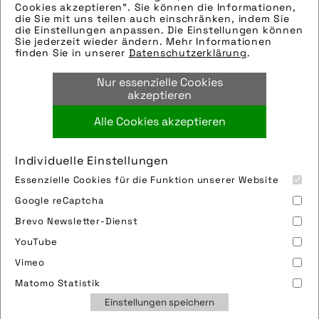
Cookies akzeptieren". Sie können die Informationen,
Hinweise zur weiteren Recherche:
die Sie mit uns teilen auch einschränken, indem Sie
die Einstellungen anpassen. Die Einstellungen können
Modellname: TPU Ultra Protect
mehr laden 9 / 10
Sie jederzeit wieder ändern. Mehr Informationen
Hersteller: Aeron
finden Sie in unserer
Datenschutzerklärung
.
Bilder
Nur essenzielle Cookies
Hinweise zur weiteren Recherche:
akzeptieren
Modellname: TPU Ultra Protect
Hersteller: Aeron
Alle Cookies akzeptieren
Bilder
Hinweise zur weiteren Recherche:
Individuelle Einstellungen
Modellname: TPU Ultra Protect
Essenzielle Cookies für die Funktion unserer Website
Hersteller: Aeron
Impressum
Sitemap
Partner
FAQ
Google reCaptcha
Bilder
Nutzungsbedingungen
Datenschutz
Jobs
Hinweise zur weiteren Recherche:
Brevo Newsletter-Dienst
Cookies
Modellname: TPU Ultra Protect
YouTube
Hersteller: Aeron
Vimeo
Bilder
Matomo Statistik
Hinweise zur weiteren Recherche:
Einstellungen speichern
Modellname: TPU Ultra Protect