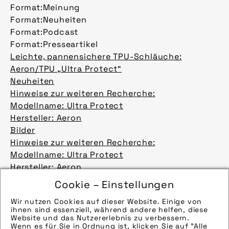
Format:
Meinung
Format:
Neuheiten
Format:
Podcast
Format:
Presseartikel
Leichte, pannensichere TPU-Schläuche:
Aeron/TPU „Ultra Protect“
Neuheiten
Hinweise zur weiteren Recherche:
Modellname: Ultra Protect
Hersteller: Aeron
Bilder
Hinweise zur weiteren Recherche:
Modellname: Ultra Protect
Hersteller: Aeron
Bilder
Cookie – Einstellungen
Hinweise zur weiteren Recherche:
Wir nutzen Cookies auf dieser Website. Einige von
Modellname: Ultra Protect
ihnen sind essenziell, während andere helfen, diese
Hersteller: Aeron
Website und das Nutzererlebnis zu verbessern.
Wenn es für Sie in Ordnung ist, klicken Sie auf "Alle
Bilder