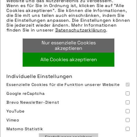
Website und das Nutzererlebnis zu verbessern.
Wenn es für Sie in Ordnung ist, klicken Sie auf "Alle
Bilder
Cookies akzeptieren". Sie können die Informationen,
Hinweise zur weiteren Recherche:
die Sie mit uns teilen auch einschränken, indem Sie
die Einstellungen anpassen. Die Einstellungen können
Modellname: Furka Full-Zip II Fahrrad Trikot
mehr laden 9 / 17
Sie jederzeit wieder ändern. Mehr Informationen
Hersteller: Vaude Sports
finden Sie in unserer
Datenschutzerklärung
.
Bilder
Nur essenzielle Cookies
Hinweise zur weiteren Recherche:
akzeptieren
Modellname: Furka Full-Zip II Fahrrad Trikot
Hersteller: Vaude Sports
Alle Cookies akzeptieren
Bilder
Hinweise zur weiteren Recherche:
Individuelle Einstellungen
Modellname: Furka Full-Zip II Fahrrad Trikot
Essenzielle Cookies für die Funktion unserer Website
Hersteller: Vaude Sports
Impressum
Sitemap
Partner
FAQ
Google reCaptcha
Bilder
Nutzungsbedingungen
Datenschutz
Jobs
Hinweise zur weiteren Recherche:
Brevo Newsletter-Dienst
Cookies
Modellname: Furka Full-Zip II Fahrrad Trikot
YouTube
Hersteller: Vaude Sports
Vimeo
Bilder
Matomo Statistik
Hinweise zur weiteren Recherche: