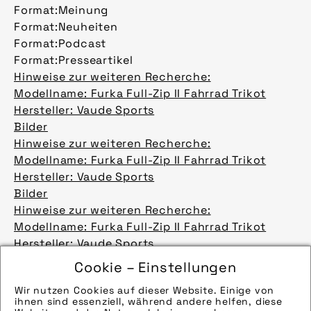
Format:
Meinung
Format:
Neuheiten
Format:
Podcast
Format:
Presseartikel
Hinweise zur weiteren Recherche:
Modellname: Furka Full-Zip II Fahrrad Trikot
Hersteller: Vaude Sports
Bilder
Hinweise zur weiteren Recherche:
Modellname: Furka Full-Zip II Fahrrad Trikot
Hersteller: Vaude Sports
Bilder
Hinweise zur weiteren Recherche:
Modellname: Furka Full-Zip II Fahrrad Trikot
Hersteller: Vaude Sports
Bilder
Cookie – Einstellungen
Hinweise zur weiteren Recherche:
Wir nutzen Cookies auf dieser Website. Einige von
Modellname: Furka Full-Zip II Fahrrad Trikot
ihnen sind essenziell, während andere helfen, diese
Hersteller: Vaude Sports