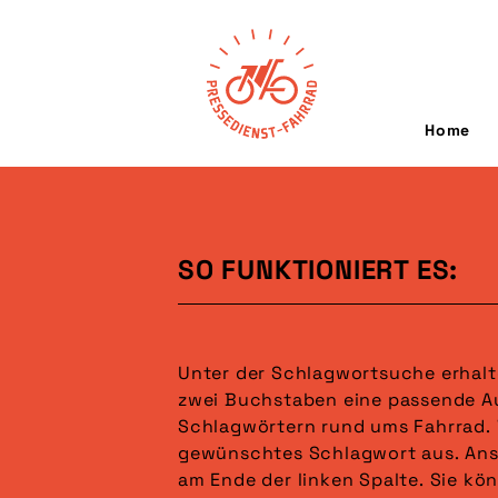
Home
SO FUNKTIONIERT ES:
Unter der Schlagwortsuche erhalt
gesucht. Wählen Sie anschließend 
zwei Buchstaben eine passende A
das gewünschte Format (Mehrfach-
Schlagwörtern rund ums Fahrrad. 
möglich). Es sind bereits in der Voraus
gewünschtes Schlagwort aus. Ans
ausgewählt. Im letzten Schritt 
am Ende der linken Spalte. Sie kö
gewünschten Sortierung an. Ihre Auswahl