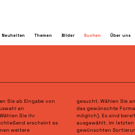
Neuheiten
Themen
Bilder
Suchen
Über uns
en Sie ab Eingabe von
in der dritten Spalte
uswahl an
Nennungen
Wählen Sie ihr
wahl alle Formate
chließend erscheint es
steht die Auswahl der
nnen weitere
 wird gefettet