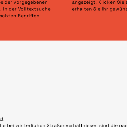
es der vorgegebenen
lter anwenden“ und
. In der Volltextsuche
erhalten Sie Ihr gewün
schten Begriffen
ad
lle bei winterlichen Straßenverhältnissen sind die p