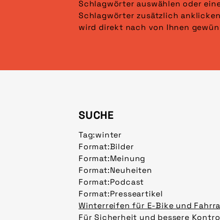
Schlagwörter auswählen oder ein
angezeigt. Klicken Sie auf „Fi
Schlagwörter zusätzlich anklicken
wird direkt nach von Ihnen gewün
SUCHE
Tag:
winter
Format:
Bilder
Format:
Meinung
Format:
Neuheiten
Format:
Podcast
Format:
Presseartikel
Winterreifen für E-Bike und Fahrr
Für Sicherheit und bessere Kontro