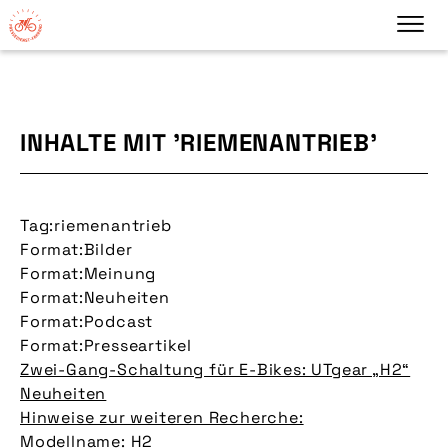
INHALTE MIT 'RIEMENANTRIEB'
Tag:
riemenantrieb
Format:
Bilder
Format:
Meinung
Format:
Neuheiten
Format:
Podcast
Format:
Presseartikel
Zwei-Gang-Schaltung für E-Bikes: UTgear „H2“
Neuheiten
Hinweise zur weiteren Recherche:
Modellname: H2