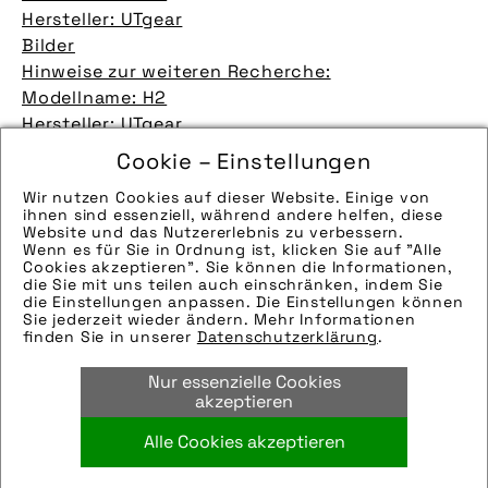
Hersteller: UTgear
Bilder
Hinweise zur weiteren Recherche:
Modellname: H2
Hersteller: UTgear
Bilder
Cookie – Einstellungen
Hinweise zur weiteren Recherche:
Wir nutzen Cookies auf dieser Website. Einige von
Modellname: H2
ihnen sind essenziell, während andere helfen, diese
Hersteller: UTgear
Website und das Nutzererlebnis zu verbessern.
Wenn es für Sie in Ordnung ist, klicken Sie auf "Alle
Bilder
Cookies akzeptieren". Sie können die Informationen,
Hinweise zur weiteren Recherche:
die Sie mit uns teilen auch einschränken, indem Sie
die Einstellungen anpassen. Die Einstellungen können
Modellname: H2
mehr laden 9 / 70
Sie jederzeit wieder ändern. Mehr Informationen
Hersteller: UTgear
finden Sie in unserer
Datenschutzerklärung
.
Bilder
Nur essenzielle Cookies
Hinweise zur weiteren Recherche:
akzeptieren
Modellname: H2
Hersteller: UTgear
Alle Cookies akzeptieren
Bilder