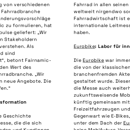
ng von verschiedenen
Fahrrad in allen seinen
r Fahrradbranche
weltweit nirgendwo son
änderungsvorschläge
Fahrradwirtschaft ist e
c zu formulieren, hat
internationale Leitme
ulse geliefert: „Wir
haben.
n Stakeholdern
verstehen. Als
Eurobike
: Labor für in
d sind
t“, betont Fairnamic-
Die
Eurobike
war immer 
 den Wert des
die von der klassische
hrradbranche. „Wir
branchenfremden Akteu
n neue Angebote. Die
gestaltet wurde. Diese
fen.“
die Messe auch weiterh
zukunftsweisende Mob
nsformation
künftig gemeinsam mit
Freizeitfahrzeugen und
ie Geschichte
Gegenwart wie E‑Bikes,
sse, die die sich
unter dem Dach der
Eu
nden und Kundinnen,
keine Mobifuture-Vera