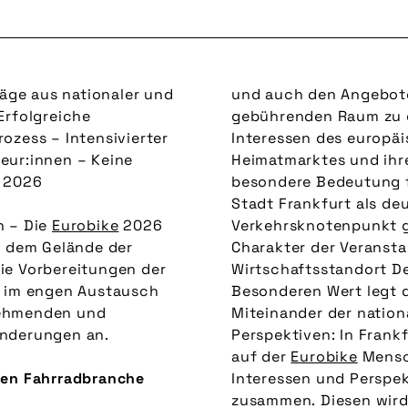
räge aus nationaler und
und auch den Angebot
Erfolgreiche
gebührenden Raum zu g
ozess – Intensivierter
Interessen des europä
eur:innen – Keine
Heimatmarktes und ihre
r 2026
besondere Bedeutung 
Stadt Frankfurt als d
n – Die
Eurobike
2026
Verkehrsknotenpunkt g
f dem Gelände der
Charakter der Veranst
die Vorbereitungen der
Wirtschaftsstandort D
im engen Austausch
Besonderen Wert legt 
nehmenden und
Miteinander der nation
änderungen an.
Perspektiven: In Frank
auf der
Eurobike
Mensc
ten Fahrradbranche
Interessen und Perspek
zusammen. Diesen wird 