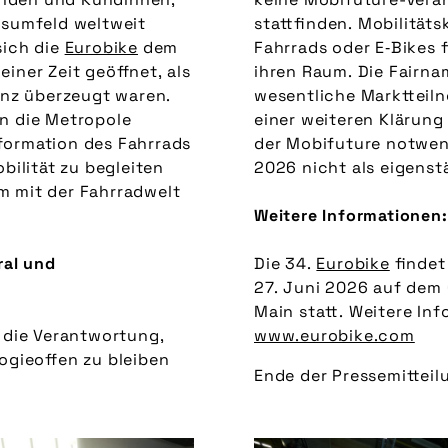
tsumfeld weltweit
stattfinden. Mobilität
sich die
Eurobike
dem
Fahrrads oder E‑Bikes 
iner Zeit geöffnet, als
ihren Raum. Die Fairna
vanz überzeugt waren.
wesentliche Marktteil
in die Metropole
einer weiteren Klärun
formation des Fahrrads
der Mobifuture notwend
ilität zu begleiten
2026 nicht als eigens
m mit der Fahrradwelt
Weitere Informationen:
ral und
Die 34.
Eurobike
findet
27. Juni 2026 auf dem
Main statt. Weitere In
die Verantwortung,
www.eurobike.com
ogieoffen zu bleiben
Ende der Pressemitteil