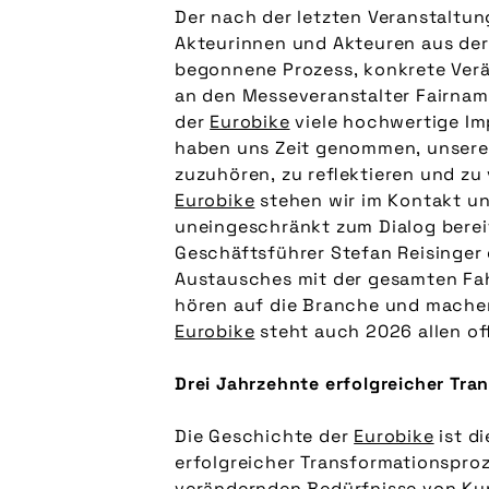
Der nach der letzten Veranstaltu
Akteurinnen und Akteuren aus de
begonnene Prozess, konkrete Ver
an den Messeveranstalter Fairnami
der
Eurobike
viele hochwertige Imp
haben uns Zeit genommen, unsere
zuzuhören, zu reflektieren und zu 
Eurobike
stehen wir im Kontakt un
uneingeschränkt zum Dialog berei
Geschäftsführer Stefan Reisinger
Austausches mit der gesamten Fa
hören auf die Branche und mache
Eurobike
steht auch 2026 allen of
Drei Jahrzehnte erfolgreicher Tra
Die Geschichte der
Eurobike
ist d
erfolgreicher Transformationsproze
verändernden Bedürfnisse von Ku