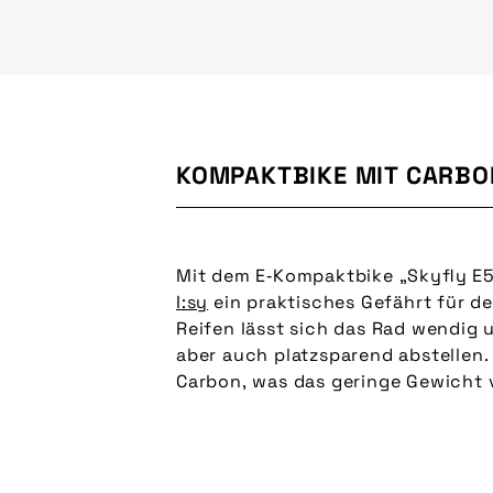
KOMPAKTBIKE MIT CARBON
Mit dem E‑Kompaktbike „Skyfly E5 
I:sy
ein praktisches Gefährt für de
von Bosch zum Einsatz, der Akku
Reifen lässt sich das Rad wendig 
545 Wattstunden. Ein praktischer 
aber auch platzsparend abstellen.
tiefem Durchstieg hilft, das Rad ei
Carbon, was das geringe Gewicht 