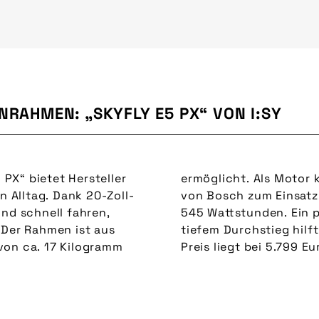
RAHMEN: „SKYFLY E5 PX“ VON I:SY
PX“ bietet Hersteller
ermöglicht. Als Motor
n Alltag. Dank 20-Zoll-
 hat eine Kapazität von
und schnell fahren,
Griff am Rahmen mit
 Der Rahmen ist aus
nfach zu tragen. Der
von ca. 17 Kilogramm
Preis liegt bei 5.799 Eu