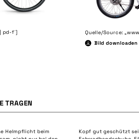
 pd-f´]
Quelle/Source: „www
Bild downloaden
E TRAGEN
ne Helmpflicht beim
Kopf gut geschützt se
tsam, nicht nur bei den
Fahrradhandschuhe. Fäl