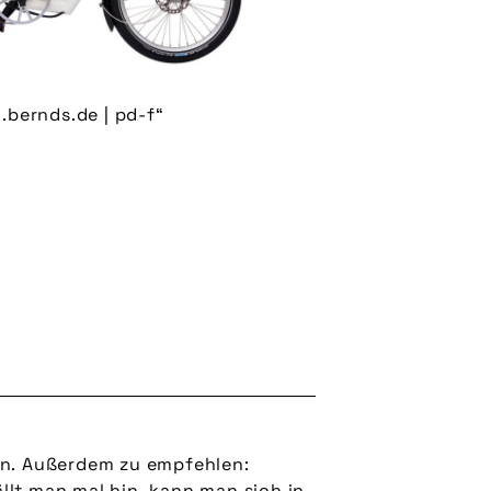
.bernds.de | pd-f“
in. Außerdem zu empfehlen:
lt man mal hin, kann man sich in