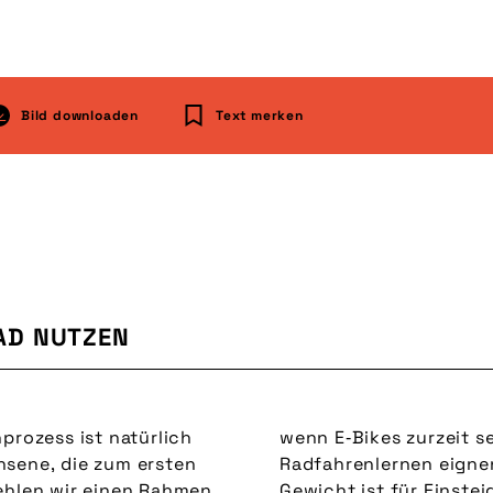
Bild downloaden
Text merken
RAD NUTZEN
prozess ist natürlich
wenn E‑Bikes zurzeit s
hsene, die zum ersten
Radfahrenlernen eignen
fehlen wir einen Rahmen
Gewicht ist für Einste