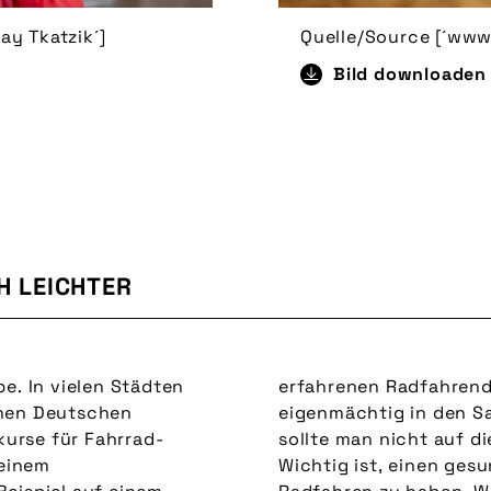
ay Tkatzik´]
Quelle/Source [´www
Bild downloaden
H LEICHTER
e. In vielen Städten
 und nicht einfach
inen Deutschen
„Radfahrenlernen
urse für Fahrrad-
 Schulter nehmen.
 einem
ber dem