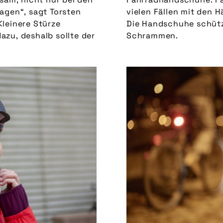
agen“, sagt Torsten
vielen Fällen mit den 
 Kleinere Stürze
Handschuhe schützen vor Schürfwunden und
zu, deshalb sollte der
Schrammen.