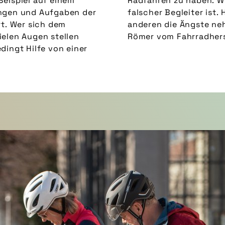
Beispiel auf einem
el Angst auch ein
ungen und Aufgaben der
, sich in Gesprächen mit
rt. Wer sich dem
“, sagt Stephanie
ielen Augen stellen
Römer vom Fahrradhers
dingt Hilfe von einer