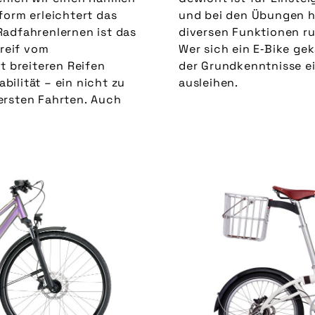
form erleichtert das
und bei den Übungen hi
Radfahrenlernen ist das
diversen Funktionen r
Greif vom
Wer sich ein E‑Bike gek
it breiteren Reifen
sse ein Rad ohne Motor und Akku
ilität – ein nicht zu
ausleihen.
ersten Fahrten. Auch