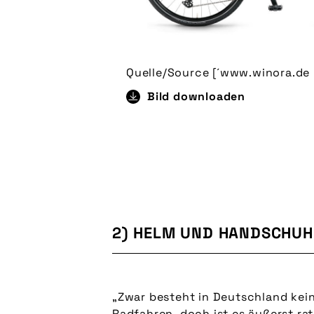
Quelle/Source [´www.winora.de |
Bild downloaden
2) HELM UND HANDSCHUH
„Zwar besteht in Deutschland kei
Radfahren, doch ist es äußerst ra