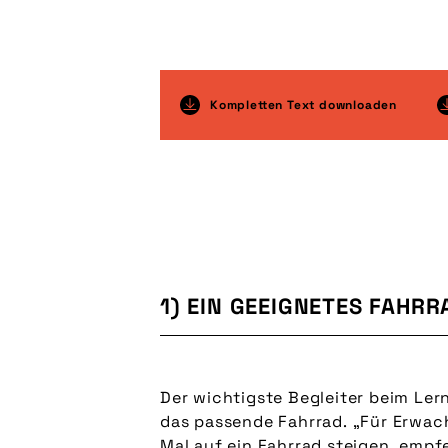
Kompletten Text downloaden
1) EIN GEEIGNETES FAHR
Der wichtigste Begleiter beim Lern
das passende Fahrrad. „Für Erwac
Mal auf ein Fahrrad steigen, emp