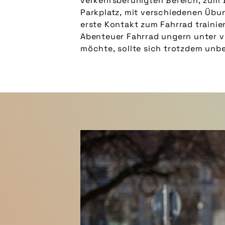
verkehrsberuhigten Bereich, zum 
Radfahren zu haben. Wobei zu vi
Parkplatz, mit verschiedenen Üb
falscher Begleiter ist. Hier gilt es
erste Kontakt zum Fahrrad trainie
anderen die Ängste nehmen zu lassen
Abenteuer Fahrrad ungern unter v
möchte, sollte sich trotzdem unbe