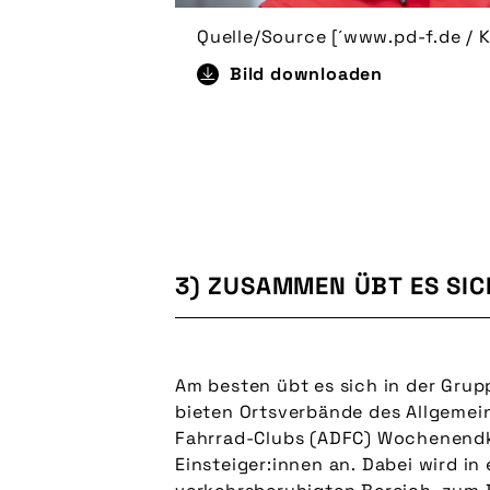
Quelle/Source [´www.pd-f.de / K
Bild downloaden
3) ZUSAMMEN ÜBT ES SIC
Am besten übt es sich in der Grupp
erfahrenen Radfahrenden suchen
bieten Ortsverbände des Allgeme
eigenmächtig in den Sattel springen. 
Fahrrad-Clubs (ADFC) Wochenendk
sollte man nicht auf die leichte
Einsteiger:innen an. Dabei wird in
Wichtig ist, einen gesunden Respekt gegenü