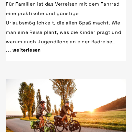
Für Familien ist das Verreisen mit dem Fahrrad
eine praktische und günstige
Urlaubsmöglichkeit, die allen Spaß macht. Wie
man eine Reise plant, was die Kinder prägt und
warum auch Jugendliche an einer Radreise
... weiterlesen
Freude haben, hat der pressedienst-fahrrad mit
zwei unterschiedlich radreisenden Eltern
besprochen.