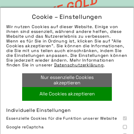
E
U
O
B
I
K
E
G
O
L
D
A
W
A
R
D
2
0
2
R
4
Cookie – Einstellungen
G
E
M
A
N
D
E
S
I
G
N
A
W
A
R
D
2
0
2
Wir nutzen Cookies auf dieser Website. Einige von
ihnen sind essenziell, während andere helfen, diese
Website und das Nutzererlebnis zu verbessern.
Wenn es für Sie in Ordnung ist, klicken Sie auf "Alle
R
4
D
E
I
G
N
&
I
N
N
O
V
A
T
I
O
N
A
W
A
R
D
2
0
2
Cookies akzeptieren". Sie können die Informationen,
die Sie mit uns teilen auch einschränken, indem Sie
die Einstellungen anpassen. Die Einstellungen können
Sie jederzeit wieder ändern. Mehr Informationen
finden Sie in unserer
Datenschutzerklärung
.
S
4
Nur essenzielle Cookies
akzeptieren
Alle Cookies akzeptieren
Individuelle Einstellungen
Essenzielle Cookies für die Funktion unserer Website
Google reCaptcha