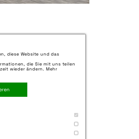
können uns aber gern auch per E-
en, diese Website und das
iter.
rmationen, die Sie mit uns teilen
zeit wieder ändern. Mehr
ieren
rt
,
transportrad