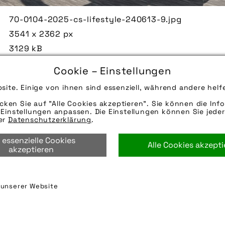
70-0104-2025-cs-lifestyle-240613-9.jpg
3541 x 2362 px
3129 kB
05.05.2025
Cookie – Einstellungen
Die Bildunterschrift wird in Bälde eingefügt. Sie 
site. Einige von ihnen sind essenziell, während andere helf
Mail oder Telefon kontaktieren, wir helfen gerne we
icken Sie auf "Alle Cookies akzeptieren". Sie können die Info
Quelle/Source: „www.cagobike.com | pd-f“
Einstellungen anpassen. Die Einstellungen können Sie jeder
Hinweise zur weiteren Recherche:
rer
Datenschutzerklärung
.
Modellname: CS 200
 essenzielle Cookies
Hersteller: Ca Go Bike GmbH
Alle Cookies akzept
akzeptieren
ca go
,
ca go bike gmbh
,
fahrrad
,
lastenrad
,
transpo
n unserer Website