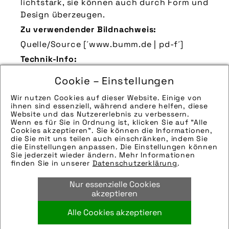
lichtstark, sie können auch durch Form und
Design überzeugen.
Zu verwendender Bildnachweis:
Quelle/Source [´www.bumm.de | pd-f´]
Technik-Info:
Die technischen Details werden in Bälde
Cookie – Einstellungen
eingefügt. Sie können uns aber gern auch
per E-Mail oder Telefon kontaktieren, wir
Wir nutzen Cookies auf dieser Website. Einige von
ihnen sind essenziell, während andere helfen, diese
helfen gerne weiter.
Website und das Nutzererlebnis zu verbessern.
Wenn es für Sie in Ordnung ist, klicken Sie auf "Alle
Tags:
Cookies akzeptieren". Sie können die Informationen,
die Sie mit uns teilen auch einschränken, indem Sie
beleuchtung
,
design
,
fronststrahler
,
die Einstellungen anpassen. Die Einstellungen können
frontleuchte
,
frontscheinwerfer
,
Sie jederzeit wieder ändern. Mehr Informationen
finden Sie in unserer
Datenschutzerklärung
.
frontstrahler
,
lampe
,
led
,
led-scheinwerfer
,
licht
,
scheinwerfer
,
sicherheit
,
standlicht
,
Nur essenzielle Cookies
vorderlicht
akzeptieren
Alle Cookies akzeptieren
Bild downloaden