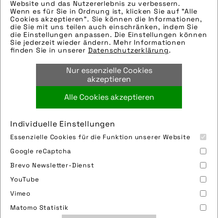
Website und das Nutzererlebnis zu verbessern.
Wenn es für Sie in Ordnung ist, klicken Sie auf "Alle
Die technischen Details werden in Bälde
Cookies akzeptieren". Sie können die Informationen,
eingefügt. Sie können uns aber gern auch
die Sie mit uns teilen auch einschränken, indem Sie
die Einstellungen anpassen. Die Einstellungen können
per E-Mail oder Telefon kontaktieren, wir
Sie jederzeit wieder ändern. Mehr Informationen
helfen gerne weiter.
finden Sie in unserer
Datenschutzerklärung
.
Tags:
Nur essenzielle Cookies
e-bike
,
ebike
,
liegerad
,
pedelec
akzeptieren
Alle Cookies akzeptieren
Bild downloaden
Individuelle Einstellungen
Essenzielle Cookies für die Funktion unserer Website
Google reCaptcha
Brevo Newsletter-Dienst
YouTube
Vimeo
Impressum
Sitemap
Partner
FAQ
Matomo Statistik
Nutzungsbedingungen
Datenschutz
Jobs