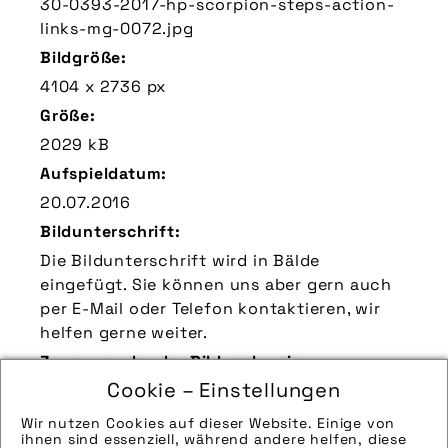
30-0393-2017-hp-scorpion-steps-action-
links-mg-0072.jpg
Bildgröße:
4104 x 2736 px
Größe:
2029 kB
Aufspieldatum:
20.07.2016
Bildunterschrift:
Die Bildunterschrift wird in Bälde
eingefügt. Sie können uns aber gern auch
per E-Mail oder Telefon kontaktieren, wir
helfen gerne weiter.
Zu verwendender Bildnachweis:
Cookie – Einstellungen
Quelle/Source [´www.hpvelotechnik.com |
pd-f´]
Wir nutzen Cookies auf dieser Website. Einige von
ihnen sind essenziell, während andere helfen, diese
Technik-Info: