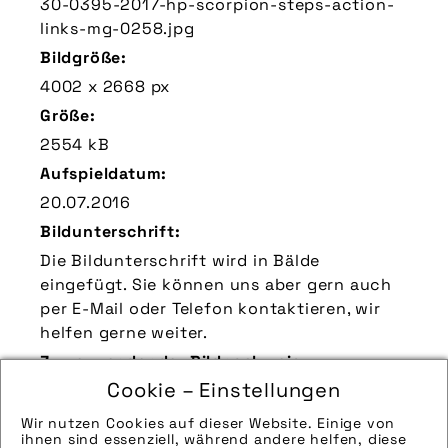
30-0395-2017-hp-scorpion-steps-action-
links-mg-0258.jpg
Bildgröße:
4002 x 2668 px
Größe:
2554 kB
Aufspieldatum:
20.07.2016
Bildunterschrift:
Die Bildunterschrift wird in Bälde
eingefügt. Sie können uns aber gern auch
per E-Mail oder Telefon kontaktieren, wir
helfen gerne weiter.
Zu verwendender Bildnachweis:
Cookie – Einstellungen
Quelle/Source [´www.hpvelotechnik.com |
pd-f´]
Wir nutzen Cookies auf dieser Website. Einige von
ihnen sind essenziell, während andere helfen, diese
Technik-Info: