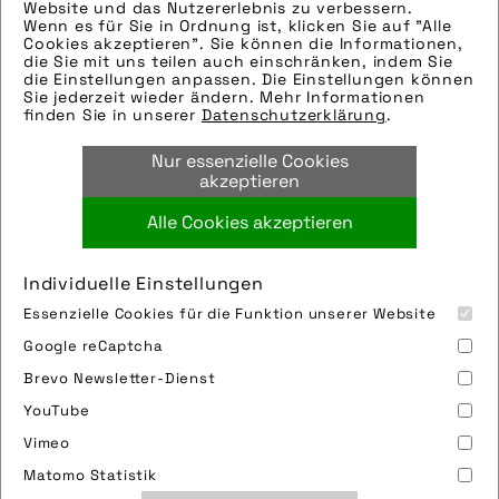
Website und das Nutzererlebnis zu verbessern.
Wenn es für Sie in Ordnung ist, klicken Sie auf "Alle
Die technischen Details werden in Bälde
Cookies akzeptieren". Sie können die Informationen,
eingefügt. Sie können uns aber gern auch
die Sie mit uns teilen auch einschränken, indem Sie
die Einstellungen anpassen. Die Einstellungen können
per E-Mail oder Telefon kontaktieren, wir
Sie jederzeit wieder ändern. Mehr Informationen
helfen gerne weiter.
finden Sie in unserer
Datenschutzerklärung
.
Tags:
Nur essenzielle Cookies
e-bike
,
ebike
,
liegerad
,
pedelec
akzeptieren
Alle Cookies akzeptieren
Bild downloaden
Individuelle Einstellungen
Essenzielle Cookies für die Funktion unserer Website
Google reCaptcha
Brevo Newsletter-Dienst
YouTube
Vimeo
Impressum
Sitemap
Partner
FAQ
Matomo Statistik
Nutzungsbedingungen
Datenschutz
Jobs